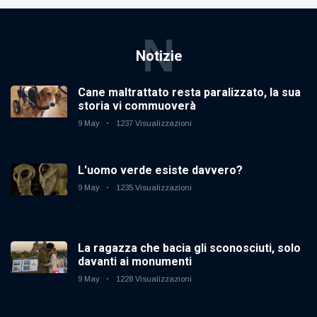
N
Notizie
Cane maltrattato resta paralizzato, la sua
storia vi commuoverà
9 May
1237 Visualizzazioni
L'uomo verde esiste davvero?
9 May
1235 Visualizzazioni
La ragazza che bacia gli sconosciuti, solo
davanti ai monumenti
9 May
1228 Visualizzazioni