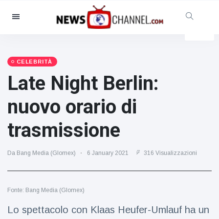
Categorie
Notizie
(4825)
Sociale e divertimento
(155)
CELEBRITÀ
Late Night Berlin:
Cinema e TV
(81)
Sport
(237)
nuovo orario di
Celebrità
(13938)
trasmissione
Moda e bellezza
(122)
Auto e motore
(5997)
Da Bang Media (Glomex)
6 January 2021
316 Visualizzazioni
Cibo e bevande
(79)
Giochi
(160)
Fonte: Bang Media (Glomex)
Stile di vita
(121)
Salute e fitness
(73)
Lo spettacolo con Klaas Heufer-Umlauf ha un