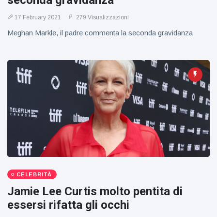
seconda gravidanza
figlio dei
sogni’
17 February 2021
279 Visualizzazioni
Meghan Markle, il padre commenta la seconda gravidanza
CELEBRITÀ
Jamie Lee Curtis molto pentita di
essersi rifatta gli occhi