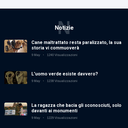
N
Notizie
Cane maltrattato resta paralizzato, la sua
storia vi commuoverà
9 May
1240 Visualizzazioni
L'uomo verde esiste davvero?
9 May
1238 Visualizzazioni
La ragazza che bacia gli sconosciuti, solo
davanti ai monumenti
9 May
1229 Visualizzazioni