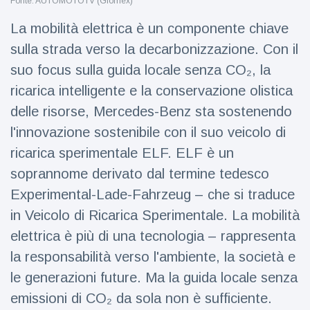
Fonte: AUTOMOTOTV (Glomex)
Viaggi e avventura
(77)
La mobilità elettrica è un componente chiave
sulla strada verso la decarbonizzazione. Con il
Ultime notizie
suo focus sulla guida locale senza CO₂, la
ricarica intelligente e la conservazione olistica
Dylan
Sprouse e
delle risorse, Mercedes-Benz sta sostenendo
Barbara
15 July
50
l'innovazione sostenibile con il suo veicolo di
Palvin
Visualizzazioni
rivelano di
ricarica sperimentale ELF. ELF è un
aspettare
soprannome derivato dal termine tedesco
Millie Bobby
una
Brown
bambina
Experimental-Lade-Fahrzeug – che si traduce
incoraggia
15 July
72
sua figlia ad
Visualizzazioni
in Veicolo di Ricarica Sperimentale. La mobilità
essere
elettrica è più di una tecnologia – rappresenta
creativa
Anne
la responsabilità verso l'ambiente, la società e
Hathaway
definisce
le generazioni future. Ma la guida locale senza
14 July
31
Tom
Visualizzazioni
emissioni di CO₂ da sola non è sufficiente.
Holland 'il