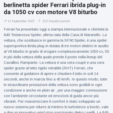
berlinetta spider Ferrari ibrida plug-in
da 1050 cv con motore V8 biturbo
12 September 2025
210 Visualizzazioni
Ferrari ha presentato oggi a stampa internazionale e clientela la
849 Testarossa Spider, ultima nata della Casa di Maranello. La
vettura, che sostituisce in gamma la SF90 Spider, è una spider
supersportiva ibrida plug-in dotata di tre motori elettrici in ausilio
al V8 biturbo in grado di erogare complessivamente 1050 cv, 50
in più della vettura della quale prende il posto nella lineup del
Cavallino Rampante. La vettura è una vera coupé e una vera
spider grazie al tetto rigido retrattile (RHT) Ferrari, che
consente al guidatore di aprire e chiudere il tetto in soli 14
secondi, anche in marcia fino a 45 km/h. In questo modo, tutte
le straordinarie prestazioni della vettura sono godibili in ogni
condizione e anche en plein air , per una maggior connessione
con l’ambiente circostante ed emozioni di guida ancor più
vibranti. Per massimizzare il comfort è stato sviluppato un
nuovo sistema per ridurre al minimo le turbolenze a bordo, vale
a dire un innovativo wind stop posizionato dietro i sedili. La 849