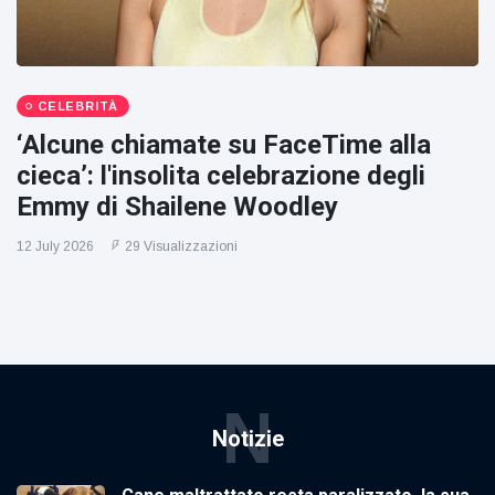
CELEBRITÀ
‘Alcune chiamate su FaceTime alla
cieca’: l'insolita celebrazione degli
Emmy di Shailene Woodley
12 July 2026
29 Visualizzazioni
N
Notizie