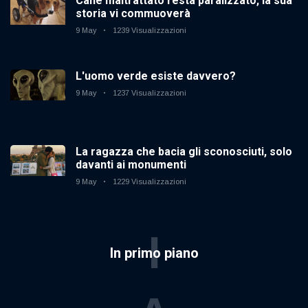
Cane maltrattato resta paralizzato, la sua
storia vi commuoverà
9 May
1239 Visualizzazioni
L'uomo verde esiste davvero?
9 May
1237 Visualizzazioni
La ragazza che bacia gli sconosciuti, solo
davanti ai monumenti
9 May
1229 Visualizzazioni
I
In primo piano