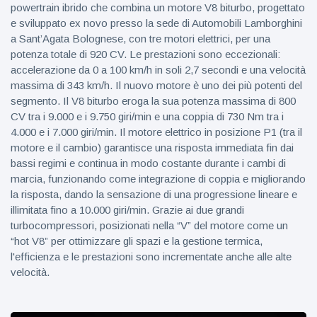
powertrain ibrido che combina un motore V8 biturbo, progettato
e sviluppato ex novo presso la sede di Automobili Lamborghini
a Sant’Agata Bolognese, con tre motori elettrici, per una
potenza totale di 920 CV. Le prestazioni sono eccezionali:
accelerazione da 0 a 100 km/h in soli 2,7 secondi e una velocità
massima di 343 km/h. Il nuovo motore è uno dei più potenti del
segmento. Il V8 biturbo eroga la sua potenza massima di 800
CV tra i 9.000 e i 9.750 giri/min e una coppia di 730 Nm tra i
4.000 e i 7.000 giri/min. Il motore elettrico in posizione P1 (tra il
motore e il cambio) garantisce una risposta immediata fin dai
bassi regimi e continua in modo costante durante i cambi di
marcia, funzionando come integrazione di coppia e migliorando
la risposta, dando la sensazione di una progressione lineare e
illimitata fino a 10.000 giri/min. Grazie ai due grandi
turbocompressori, posizionati nella “V” del motore come un
“hot V8” per ottimizzare gli spazi e la gestione termica,
l'efficienza e le prestazioni sono incrementate anche alle alte
velocità.