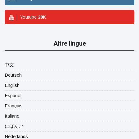
Youtube
28
K
Altre lingue
中文
Deutsch
English
Español
Français
Italiano
にほんご
Nederlands