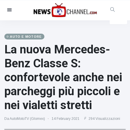
Categorie
Notizie
(4825)
Sociale e divertimento
(155)
AUTO E MOTORE
La nuova Mercedes-
Cinema e TV
(81)
Sport
(237)
Benz Classe S: ​​
Celebrità
(13938)
confortevole anche nei
Moda e bellezza
(122)
Auto e motore
(5997)
parcheggi più piccoli e
Cibo e bevande
(79)
nei vialetti stretti
Giochi
(160)
Stile di vita
(121)
Da AutoMotoTV (Glomex)
14 February 2021
294 Visualizzazioni
Salute e fitness
(73)