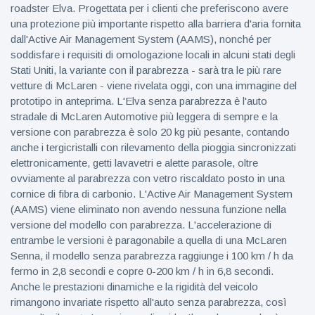
roadster Elva. Progettata per i clienti che preferiscono avere
una protezione più importante rispetto alla barriera d'aria fornita
dall'Active Air Management System (AAMS), nonché per
soddisfare i requisiti di omologazione locali in alcuni stati degli
Stati Uniti, la variante con il parabrezza - sarà tra le più rare
vetture di McLaren - viene rivelata oggi, con una immagine del
prototipo in anteprima. L'Elva senza parabrezza è l'auto
stradale di McLaren Automotive più leggera di sempre e la
versione con parabrezza è solo 20 kg più pesante, contando
anche i tergicristalli con rilevamento della pioggia sincronizzati
elettronicamente, getti lavavetri e alette parasole, oltre
ovviamente al parabrezza con vetro riscaldato posto in una
cornice di fibra di carbonio. L'Active Air Management System
(AAMS) viene eliminato non avendo nessuna funzione nella
versione del modello con parabrezza. L'accelerazione di
entrambe le versioni è paragonabile a quella di una McLaren
Senna, il modello senza parabrezza raggiunge i 100 km / h da
fermo in 2,8 secondi e copre 0-200 km / h in 6,8 secondi.
Anche le prestazioni dinamiche e la rigidità del veicolo
rimangono invariate rispetto all'auto senza parabrezza, così