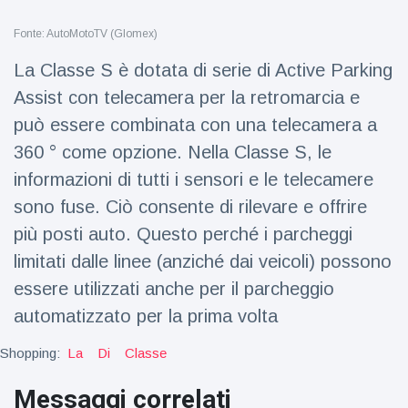
Viaggi e avventura
(77)
Fonte: AutoMotoTV (Glomex)
La Classe S è dotata di serie di Active Parking
Ultime notizie
Assist con telecamera per la retromarcia e
può essere combinata con una telecamera a
Dylan
Sprouse e
360 ° come opzione. Nella Classe S, le
Barbara
15 July
50
informazioni di tutti i sensori e le telecamere
Palvin
Visualizzazioni
rivelano di
sono fuse. Ciò consente di rilevare e offrire
aspettare
Millie Bobby
una
più posti auto. Questo perché i parcheggi
Brown
bambina
limitati dalle linee (anziché dai veicoli) possono
incoraggia
15 July
72
sua figlia ad
Visualizzazioni
essere utilizzati anche per il parcheggio
essere
creativa
automatizzato per la prima volta
Anne
Hathaway
Shopping:
La
Di
Classe
definisce
14 July
31
Tom
Visualizzazioni
Messaggi correlati
Holland 'il