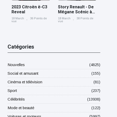
2023 Citroën ë-C3
Story Renault - De
Reveal
Mégane Scénic à
Scénic E-Tech
18 March
36 Points de
18 March
38 Points de
electric, cinq
vue
vue
générations nées
à Douai
Catégories
Nouvelles
(4825)
Social et amusant
(155)
Cinéma et télévision
(81)
Sport
(237)
Célébrités
(13938)
Mode et beauté
(122)
Voitures et moteurs
(5997)