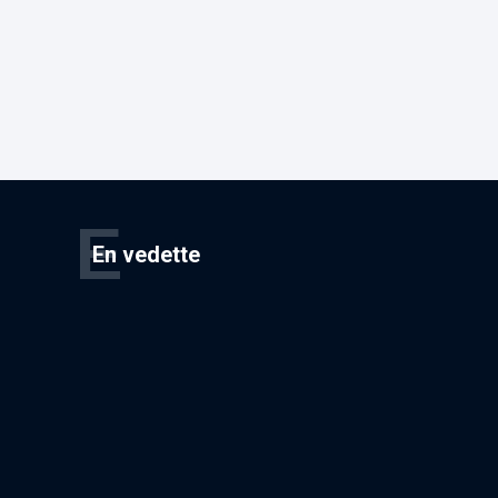
E
En vedette