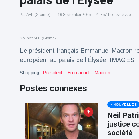
palais de l'Élysée
Voyage et aventure
(77)
Par AFP (Glomex)
16 September 2025
357 Points de vue
Dernières nouvelles
Source: AFP (Glomex)
Le président français Emmanuel Macron re
2023 Citroën
ë-C3 Reveal
européen, au palais de l'Élysée. IMAGES
18 March
36
Points de vue
Shopping:
Président
Emmanuel
Macron
Ferrari SP-8 -
Postes connexes
Le Roadster
dérivé de la
18 March
23
F8 Spider est
Points de vue
NOUVELLES
le dernier
One-Off de
Neil Patr
Lotus dévoile
Maranello
justice c
Emeya, sa
première
société
18 March
23
Hyper-GT
Points de vue