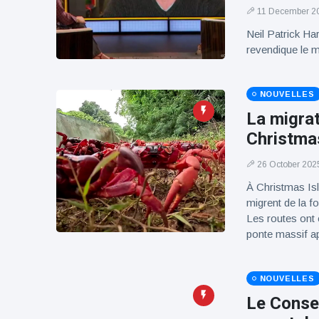
100électrique
11 December 2
Neil Patrick Ha
revendique le m
NOUVELLES
La migra
Christmas
26 October 202
À Christmas Isl
migrent de la fo
Les routes ont 
ponte massif 
NOUVELLES
Le Consei