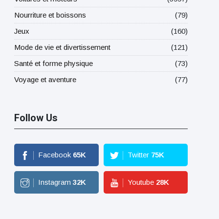
Nourriture et boissons
(79)
Jeux
(160)
Mode de vie et divertissement
(121)
Santé et forme physique
(73)
Voyage et aventure
(77)
Follow Us
Facebook
65
K
Twitter
75
K
Instagram
32
K
Youtube
28
K