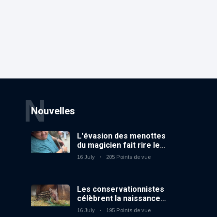
N
Nouvelles
L'évasion des menottes
du magicien fait rire le
public
16 July
205 Points de vue
Les conservationnistes
célèbrent la naissance
du premier tapir
16 July
195 Points de vue
terrestre au zoo du