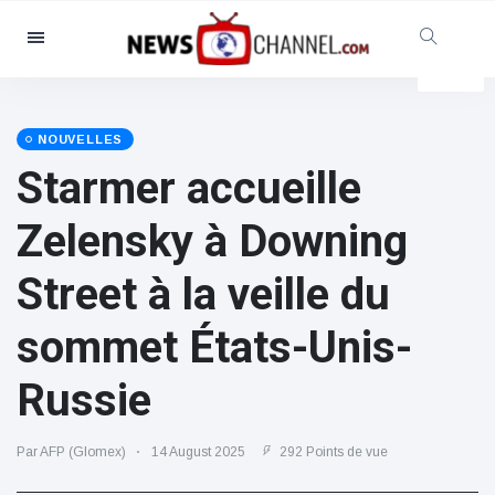
Catégories
Nouvelles
(4825)
Social et amusant
(155)
NOUVELLES
Starmer accueille
Cinéma et télévision
(81)
Sport
(237)
Zelensky à Downing
Célébrités
(13938)
Street à la veille du
Mode et beauté
(122)
Voitures et moteurs
(5997)
sommet États-Unis-
Nourriture et boissons
(79)
Russie
Jeux
(160)
Mode de vie et divertissement
Par AFP (Glomex)
14 August 2025
292 Points de vue
(121)
Santé et forme physique
(73)