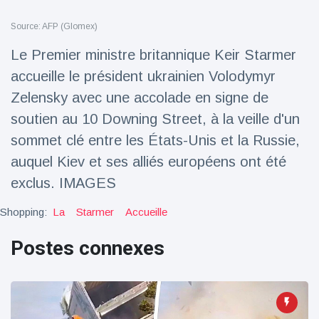
Voyage et aventure
(77)
Source: AFP (Glomex)
Le Premier ministre britannique Keir Starmer
accueille le président ukrainien Volodymyr
Dernières nouvelles
Zelensky avec une accolade en signe de
2023 Citroën
soutien au 10 Downing Street, à la veille d'un
ë-C3 Reveal
sommet clé entre les États-Unis et la Russie,
18 March
35
Points de vue
auquel Kiev et ses alliés européens ont été
exclus. IMAGES
Ferrari SP-8 -
Le Roadster
Shopping:
La
Starmer
Accueille
dérivé de la
18 March
22
F8 Spider est
Points de vue
Postes connexes
le dernier
One-Off de
Lotus dévoile
Maranello
Emeya, sa
première
18 March
22
Hyper-GT
Points de vue