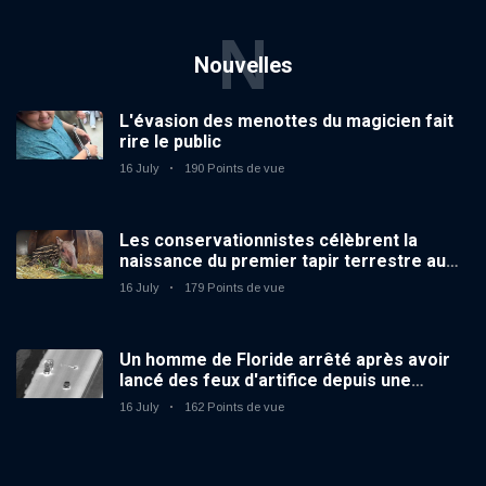
N
Nouvelles
L'évasion des menottes du magicien fait
rire le public
16 July
190 Points de vue
Les conservationnistes célèbrent la
naissance du premier tapir terrestre au
zoo du Royaume-Uni depuis 14 ans
16 July
179 Points de vue
Un homme de Floride arrêté après avoir
lancé des feux d'artifice depuis une
voiture en mouvement
16 July
162 Points de vue