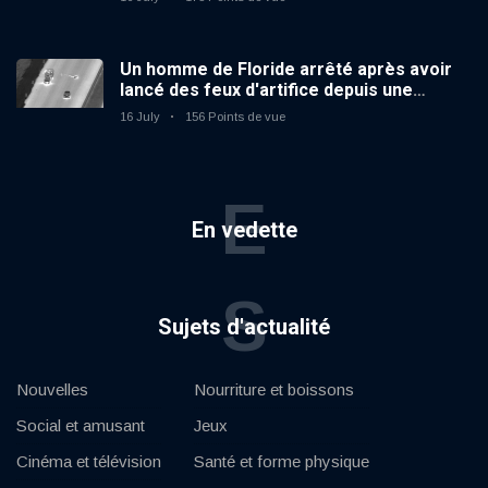
Un homme de Floride arrêté après avoir
lancé des feux d'artifice depuis une
voiture en mouvement
16 July
156 Points de vue
E
En vedette
S
Sujets d'actualité
Nouvelles
Nourriture et boissons
Social et amusant
Jeux
Cinéma et télévision
Santé et forme physique