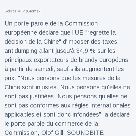
Voyage et aventure
(77)
Source: AFP (Glomex)
Un porte-parole de la Commission
européenne déclare que l'UE "regrette la
Dernières nouvelles
décision de la Chine" d'imposer des taxes
2023 Citroën
antidumping allant jusqu'à 34,9 % sur les
ë-C3 Reveal
principaux exportateurs de brandy européens
18 March
35
Points de vue
à partir de samedi, sauf s'ils augmentent les
prix. "Nous pensons que les mesures de la
Ferrari SP-8 -
Chine sont injustes. Nous pensons qu'elles ne
Le Roadster
dérivé de la
sont pas justifiées. Nous pensons qu'elles ne
18 March
22
F8 Spider est
Points de vue
sont pas conformes aux règles internationales
le dernier
One-Off de
applicables et sont donc infondées", a déclaré
Lotus dévoile
Maranello
Emeya, sa
le porte-parole du commerce de la
première
18 March
22
Commission, Olof Gill. SOUNDBITE
Hyper-GT
Points de vue