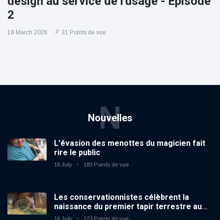
design au service de l'usage - Épisode
2
18 March 2026
31 Points de vue
N
Nouvelles
L'évasion des menottes du magicien fait
rire le public
16 July
183 Points de vue
Les conservationnistes célèbrent la
naissance du premier tapir terrestre au
zoo du Royaume-Uni depuis 14 ans
16 July
173 Points de vue