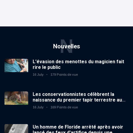
N
Nouvelles
L'évasion des menottes du magicien fait
rire le public
16 July
179 Points de vue
Les conservationnistes célèbrent la
naissance du premier tapir terrestre au
zoo du Royaume-Uni depuis 14 ans
16 July
169 Points de vue
Un homme de Floride arrêté après avoir
lancé des feux d'artifice depuis une