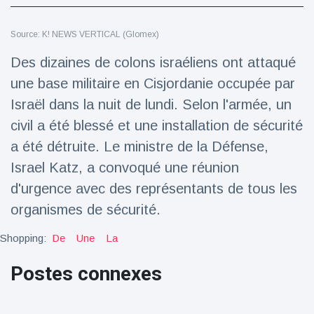
Voyage et aventure
(77)
Source: K! NEWS VERTICAL (Glomex)
Des dizaines de colons israéliens ont attaqué
Dernières nouvelles
une base militaire en Cisjordanie occupée par
Israël dans la nuit de lundi. Selon l'armée, un
2023 Citroën
civil a été blessé et une installation de sécurité
ë-C3 Reveal
a été détruite. Le ministre de la Défense,
18 March
33
Points de vue
Israel Katz, a convoqué une réunion
d'urgence avec des représentants de tous les
Ferrari SP-8 -
Le Roadster
organismes de sécurité.
dérivé de la
18 March
21
F8 Spider est
Points de vue
Shopping:
De
Une
La
le dernier
One-Off de
Lotus dévoile
Postes connexes
Maranello
Emeya, sa
première
18 March
22
Hyper-GT
Points de vue