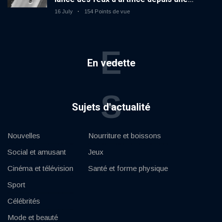
voiture en mouvement
16 July
154 Points de vue
E
En vedette
S
Sujets d'actualité
Nouvelles
Nourriture et boissons
Social et amusant
Jeux
Cinéma et télévision
Santé et forme physique
Sport
Célébrités
Mode et beauté