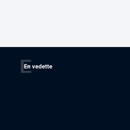
E
En vedette