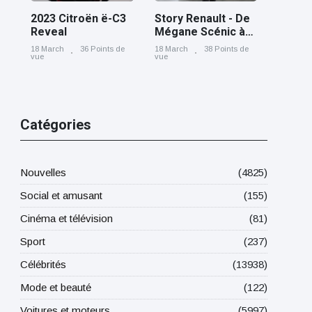
2023 Citroën ë-C3
Story Renault - De
Reveal
Mégane Scénic à
Scénic E-Tech
18 March
36 Points de
18 March
38 Points de
electric, cinq
vue
vue
générations nées
à Douai
Catégories
Nouvelles
(4825)
Social et amusant
(155)
Cinéma et télévision
(81)
Sport
(237)
Célébrités
(13938)
Mode et beauté
(122)
Voitures et moteurs
(5997)