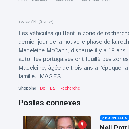
Voyage et aventure
(77)
Source: AFP (Glomex)
Dernières nouvelles
Les véhicules quittent la zone de recherch
dernier jour de la nouvelle phase de la rech
2023 Citroën
Madeleine McCann, disparue il y a 18 ans. 
ë-C3 Reveal
autorités portugaises ont fouillé des zones
18 March
36
Points de vue
Madeleine, âgée de trois ans à l'époque, 
famille. IMAGES
Ferrari SP-8 -
Le Roadster
Shopping:
De
La
Recherche
dérivé de la
18 March
23
F8 Spider est
Points de vue
le dernier
Postes connexes
One-Off de
Lotus dévoile
Maranello
Emeya, sa
NOUVELLES
première
18 March
23
Hyper-GT
Points de vue
Neil Patr