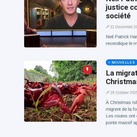
100électrique
justice c
société
11 December 2
Neil Patrick Ha
revendique le m
NOUVELLES
La migra
Christmas
26 October 202
À Christmas Isl
migrent de la fo
Les routes ont 
ponte massif 