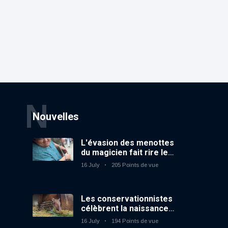
N
Nouvelles
L'évasion des menottes
du magicien fait rire le
public
16 July
205 Points de vue
Les conservationnistes
célèbrent la naissance
du premier tapir
16 July
194 Points de vue
terrestre au zoo du