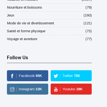
Nourriture et boissons
(79)
Jeux
(160)
Mode de vie et divertissement
(121)
Santé et forme physique
(73)
Voyage et aventure
(77)
Follow Us
Facebook
65
K
Twitter
75
K
Instagram
32
K
Youtube
28
K