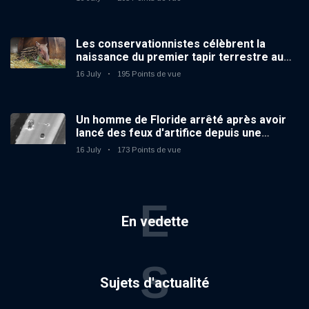
Les conservationnistes célèbrent la
naissance du premier tapir terrestre au
zoo du Royaume-Uni depuis 14 ans
16 July
195 Points de vue
Un homme de Floride arrêté après avoir
lancé des feux d'artifice depuis une
voiture en mouvement
16 July
173 Points de vue
E
En vedette
S
Sujets d'actualité