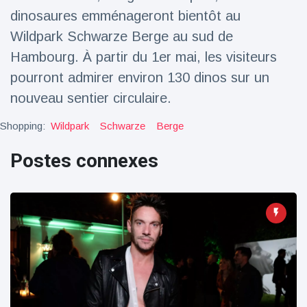
dinosaures emménageront bientôt au
Voyage et aventure
(77)
Wildpark Schwarze Berge au sud de
Hambourg. À partir du 1er mai, les visiteurs
Dernières nouvelles
pourront admirer environ 130 dinos sur un
nouveau sentier circulaire.
2023 Citroën
ë-C3 Reveal
Shopping:
Wildpark
Schwarze
Berge
18 March
36
Points de vue
Postes connexes
Ferrari SP-8 -
Le Roadster
dérivé de la
18 March
23
F8 Spider est
Points de vue
le dernier
One-Off de
Lotus dévoile
Maranello
Emeya, sa
première
18 March
23
Hyper-GT
Points de vue