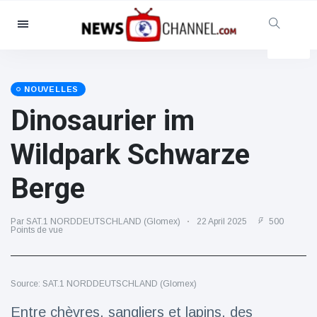
Catégories
Nouvelles
(4825)
Social et amusant
(155)
NOUVELLES
Dinosaurier im
Cinéma et télévision
(81)
Sport
(237)
Wildpark Schwarze
Célébrités
(13938)
Berge
Mode et beauté
(122)
Voitures et moteurs
(5997)
Par SAT.1 NORDDEUTSCHLAND (Glomex)
22 April 2025
500
Nourriture et boissons
(79)
Points de vue
Jeux
(160)
Mode de vie et divertissement
Source: SAT.1 NORDDEUTSCHLAND (Glomex)
(121)
Entre chèvres, sangliers et lapins, des
Santé et forme physique
(73)