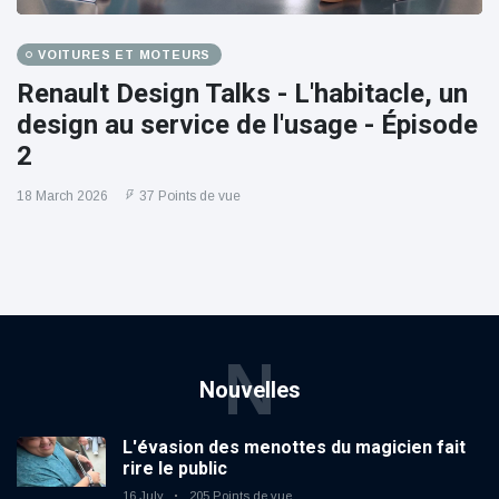
VOITURES ET MOTEURS
Renault Design Talks - L'habitacle, un
design au service de l'usage - Épisode
2
18 March 2026
37 Points de vue
N
Nouvelles
L'évasion des menottes du magicien fait
rire le public
16 July
205 Points de vue