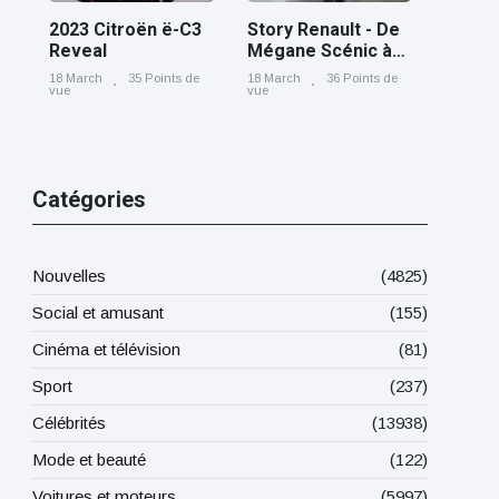
2023 Citroën ë-C3
Story Renault - De
Reveal
Mégane Scénic à
Scénic E-Tech
18 March
35 Points de
18 March
36 Points de
electric, cinq
vue
vue
générations nées
à Douai
Catégories
Nouvelles
(4825)
Social et amusant
(155)
Cinéma et télévision
(81)
Sport
(237)
Célébrités
(13938)
Mode et beauté
(122)
Voitures et moteurs
(5997)