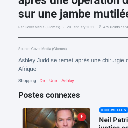
après une opération d
Voyage et aventure
(77)
sur une jambe mutilé
Par Cover Media (Glomex)
28 February 2021
475 Points de v
Dernières nouvelles
2023 Citroën
Source: Cover Media (Glomex)
ë-C3 Reveal
18 March
35
Ashley Judd se remet après une chirurgie d
Points de vue
Afrique
Ferrari SP-8 -
Shopping:
De
Une
Ashley
Le Roadster
dérivé de la
18 March
22
Postes connexes
F8 Spider est
Points de vue
le dernier
One-Off de
Lotus dévoile
Maranello
NOUVELLES
Emeya, sa
Neil Patr
première
18 March
22
Hyper-GT
Points de vue