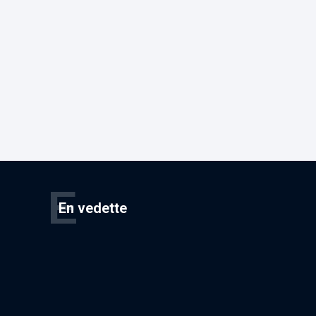
E
En vedette