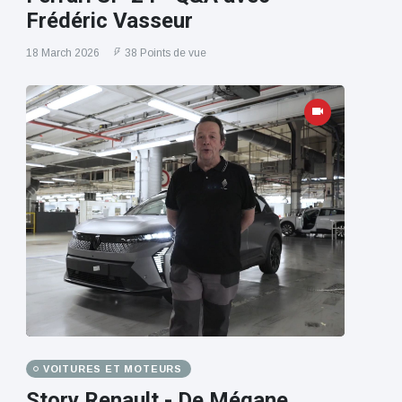
Frédéric Vasseur
18 March 2026
38 Points de vue
VOITURES ET MOTEURS
Story Renault - De Mégane