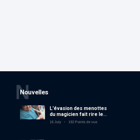
N
Nouvelles
L'évasion des menottes
du magicien fait rire le
public
16 July
192 Points de vue