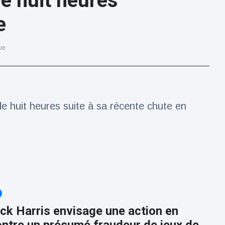
e huit heures
e
ue
e huit heures suite à sa récente chute en
ick Harris envisage une action en