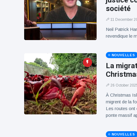
justice c
100électrique
société
11 December 2
Neil Patrick Ha
revendique le m
NOUVELLES
La migra
Christmas
26 October 202
À Christmas Isl
migrent de la fo
Les routes ont 
ponte massif 
NOUVELLES