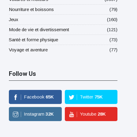
Nourriture et boissons
(79)
Jeux
(160)
Mode de vie et divertissement
(121)
Santé et forme physique
(73)
Voyage et aventure
(77)
Follow Us
Facebook
65
K
Twitter
75
K
Instagram
32
K
Youtube
28
K