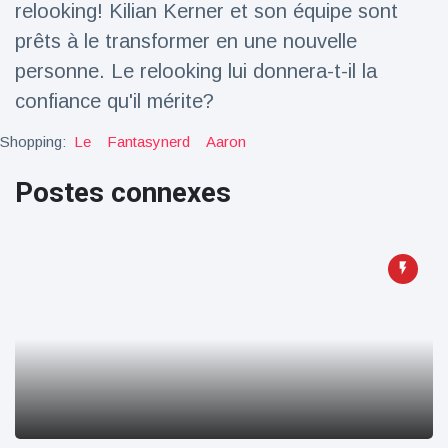
relooking! Kilian Kerner et son équipe sont
Voyage et aventure
(77)
prêts à le transformer en une nouvelle
personne. Le relooking lui donnera-t-il la
confiance qu'il mérite?
Dernières nouvelles
Shopping:
Le
Fantasynerd
Aaron
2023 Citroën
ë-C3 Reveal
Postes connexes
18 March
36
Points de vue
Ferrari SP-8 -
Le Roadster
dérivé de la
18 March
23
F8 Spider est
Points de vue
le dernier
One-Off de
Lotus dévoile
Maranello
Emeya, sa
première
18 March
23
Hyper-GT
Points de vue