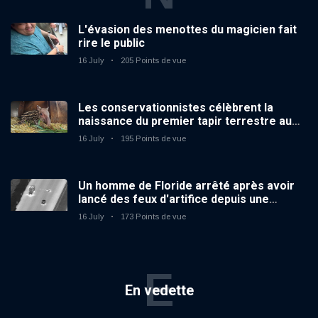
L'évasion des menottes du magicien fait
rire le public
16 July
205 Points de vue
Les conservationnistes célèbrent la
naissance du premier tapir terrestre au
zoo du Royaume-Uni depuis 14 ans
16 July
195 Points de vue
Un homme de Floride arrêté après avoir
lancé des feux d'artifice depuis une
voiture en mouvement
16 July
173 Points de vue
E
En vedette