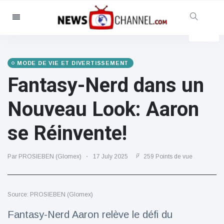
Catégories
Nouvelles
(4825)
Social et amusant
(155)
MODE DE VIE ET DIVERTISSEMENT
Fantasy-Nerd dans un
Cinéma et télévision
(81)
Sport
(237)
Nouveau Look: Aaron
Célébrités
(13938)
se Réinvente!
Mode et beauté
(122)
Voitures et moteurs
(5997)
Par PROSIEBEN (Glomex)
17 July 2025
259 Points de vue
Nourriture et boissons
(79)
Jeux
(160)
Source: PROSIEBEN (Glomex)
Mode de vie et divertissement
(121)
Fantasy-Nerd Aaron relève le défi du
Santé et forme physique
(73)