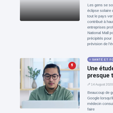
100électrique
Les gens se so
éclipse solaire 
tout le pays ve
contribué à hau
entreprises pro
National Mall po
précipités pour
prévision de l'
SANTÉ ET F
Une étude
presque t
14 August 2020
Beaucoup de g
Google lorsqu'i
médecin consult
faire