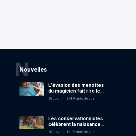
N
Nouvelles
L'évasion des menottes
du magicien fait rire le
public
16 July
204 Points de vue
Les conservationnistes
célèbrent la naissance
du premier tapir
16 July
191 Points de vue
terrestre au zoo du