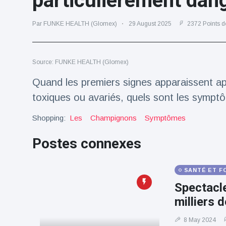
particulièrement dan
Voyage et aventure
(77)
Par FUNKE HEALTH (Glomex)
29 August 2025
2372 Points d
Dernières nouvelles
Source: FUNKE HEALTH (Glomex)
Quand les premiers signes apparaissent 
2023 Citroën
ë-C3 Reveal
toxiques ou avariés, quels sont les symptô
18 March
36
Points de vue
Shopping:
Les
Champignons
Symptômes
Ferrari SP-8 -
Postes connexes
Le Roadster
dérivé de la
18 March
23
F8 Spider est
Points de vue
SANTÉ ET F
le dernier
One-Off de
Spectacle
Lotus dévoile
Maranello
milliers 
Emeya, sa
première
18 March
23
Hyper-GT
8 May 2024
Points de vue