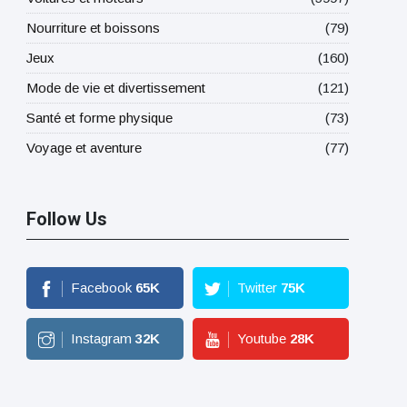
Nourriture et boissons
(79)
Jeux
(160)
Mode de vie et divertissement
(121)
Santé et forme physique
(73)
Voyage et aventure
(77)
Follow Us
Facebook
65
K
Twitter
75
K
Instagram
32
K
Youtube
28
K