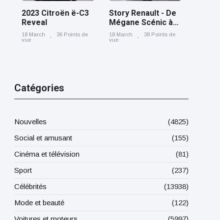
2023 Citroën ë-C3
Story Renault - De
Reveal
Mégane Scénic à
Scénic E-Tech
18 March
36 Points de
18 March
38 Points de
electric, cinq
vue
vue
générations nées
à Douai
Catégories
Nouvelles
(4825)
Social et amusant
(155)
Cinéma et télévision
(81)
Sport
(237)
Célébrités
(13938)
Mode et beauté
(122)
Voitures et moteurs
(5997)