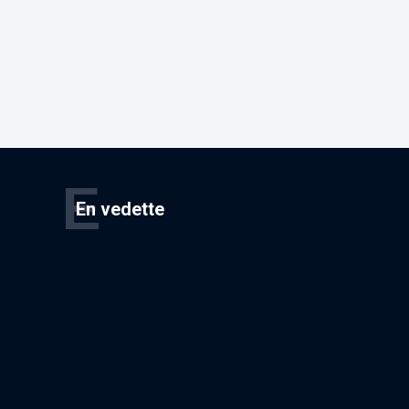
E
En vedette