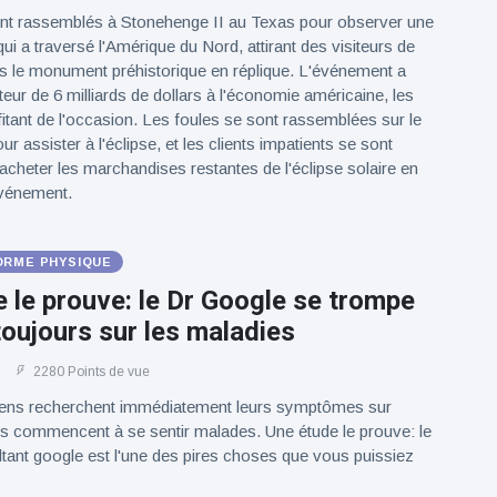
nt rassemblés à Stonehenge II au Texas pour observer une
qui a traversé l'Amérique du Nord, attirant des visiteurs de
rs le monument préhistorique en réplique. L'événement a
teur de 6 milliards de dollars à l'économie américaine, les
fitant de l'occasion. Les foules se sont rassemblées sur le
ur assister à l'éclipse, et les clients impatients se sont
 acheter les marchandises restantes de l'éclipse solaire en
événement.
ORME PHYSIQUE
 le prouve: le Dr Google se trompe
oujours sur les maladies
2280 Points de vue
ens recherchent immédiatement leurs symptômes sur
ls commencent à se sentir malades. Une étude le prouve: le
ant google est l'une des pires choses que vous puissiez