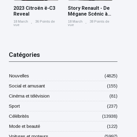
2023 Citroën ë-C3
Story Renault - De
Reveal
Mégane Scénic à
Scénic E-Tech
18 March
36 Points de
18 March
38 Points de
electric, cinq
vue
vue
générations nées
à Douai
Catégories
Nouvelles
(4825)
Social et amusant
(155)
Cinéma et télévision
(81)
Sport
(237)
Célébrités
(13938)
Mode et beauté
(122)
Voitures et moteurs
(5997)