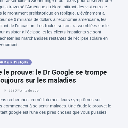
nt rassemblés à Stonehenge II au Texas pour observer une
qui a traversé l'Amérique du Nord, attirant des visiteurs de
rs le monument préhistorique en réplique. L'événement a
teur de 6 milliards de dollars à l'économie américaine, les
fitant de l'occasion. Les foules se sont rassemblées sur le
ur assister à l'éclipse, et les clients impatients se sont
 acheter les marchandises restantes de l'éclipse solaire en
événement.
ORME PHYSIQUE
 le prouve: le Dr Google se trompe
oujours sur les maladies
2280 Points de vue
ens recherchent immédiatement leurs symptômes sur
ls commencent à se sentir malades. Une étude le prouve: le
ant google est l'une des pires choses que vous puissiez