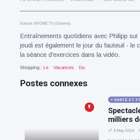
Voyage et aventure
(77)
Source: KRONE.TV (Glomex)
Dernières nouvelles
Entraînements quotidiens avec Philipp sur
jeudi est également le jour du fauteuil - le 
2023 Citroën
la séance d'exercices dans la vidéo.
ë-C3 Reveal
18 March
36
Shopping:
Le
Vacances
Du
Points de vue
Postes connexes
Ferrari SP-8 -
Le Roadster
dérivé de la
18 March
23
SANTÉ ET F
F8 Spider est
Points de vue
le dernier
Spectacle
One-Off de
milliers 
Lotus dévoile
Maranello
Emeya, sa
première
8 May 2024
18 March
23
Hyper-GT
Points de vue