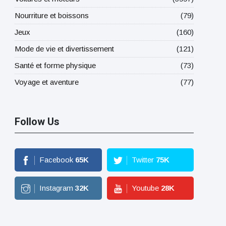
Nourriture et boissons
(79)
Jeux
(160)
Mode de vie et divertissement
(121)
Santé et forme physique
(73)
Voyage et aventure
(77)
Follow Us
Facebook
65
K
Twitter
75
K
Instagram
32
K
Youtube
28
K