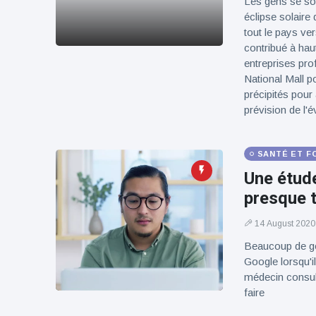
Les gens se so
100électrique
éclipse solaire 
tout le pays ve
contribué à hau
entreprises pro
National Mall po
précipités pour
prévision de l'
SANTÉ ET F
Une étude
presque t
14 August 2020
Beaucoup de g
Google lorsqu'i
médecin consult
faire