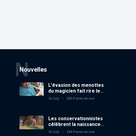
N
Nouvelles
L'évasion des menottes
du magicien fait rire le
public
16 July
205 Points de vue
Les conservationnistes
célèbrent la naissance
du premier tapir
16 July
194 Points de vue
terrestre au zoo du