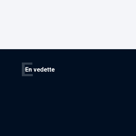
E
En vedette