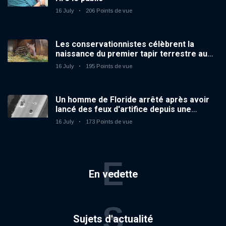
16 July
206 Points de vue
Les conservationnistes célèbrent la
naissance du premier tapir terrestre au
zoo du Royaume-Uni depuis 14 ans
16 July
195 Points de vue
Un homme de Floride arrêté après avoir
lancé des feux d'artifice depuis une
voiture en mouvement
16 July
173 Points de vue
E
En vedette
S
Sujets d'actualité