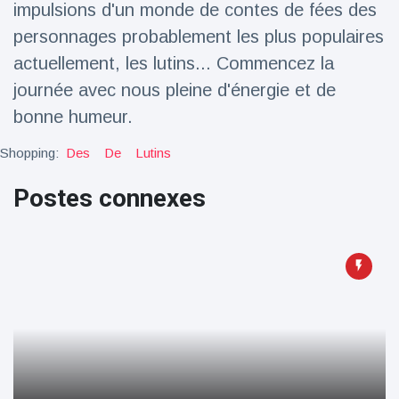
impulsions d'un monde de contes de fées des
Voyage et aventure
(77)
personnages probablement les plus populaires
actuellement, les lutins... Commencez la
journée avec nous pleine d'énergie et de
Dernières nouvelles
bonne humeur.
2023 Citroën
Shopping:
Des
De
Lutins
ë-C3 Reveal
18 March
37
Postes connexes
Points de vue
Ferrari SP-8 -
Le Roadster
dérivé de la
18 March
23
F8 Spider est
Points de vue
le dernier
One-Off de
Lotus dévoile
Maranello
Emeya, sa
première
18 March
23
Hyper-GT
Points de vue