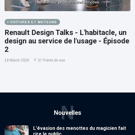
VOITURES ET MOTEURS
Renault Design Talks - L'habitacle, un
design au service de l'usage - Épisode
2
18 March 2026
37 Points de vue
N
Nouvelles
L'évasion des menottes du magicien fait
rire le public