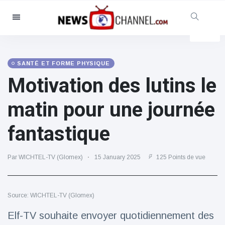
Catégories
Nouvelles
(4825)
Social et amusant
(155)
SANTÉ ET FORME PHYSIQUE
Motivation des lutins le
Cinéma et télévision
(81)
Sport
(237)
matin pour une journée
Célébrités
(13938)
fantastique
Mode et beauté
(122)
Voitures et moteurs
(5997)
Par WICHTEL-TV (Glomex)
15 January 2025
125 Points de vue
Nourriture et boissons
(79)
Jeux
(160)
Source: WICHTEL-TV (Glomex)
Mode de vie et divertissement
(121)
Elf-TV souhaite envoyer quotidiennement des
Santé et forme physique
(73)