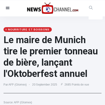
Catégories
Nouvelles
(4825)
Social et amusant
(155)
NOURRITURE ET BOISSONS
Le maire de Munich
Cinéma et télévision
(81)
Sport
(237)
tire le premier tonneau
Célébrités
(13938)
de bière, lançant
Mode et beauté
(122)
Voitures et moteurs
(5997)
l'Oktoberfest annuel
Nourriture et boissons
(79)
Jeux
(160)
Par AFP (Glomex)
20 September 2025
2685 Points de vue
Mode de vie et divertissement
(121)
Source: AFP (Glomex)
Santé et forme physique
(73)