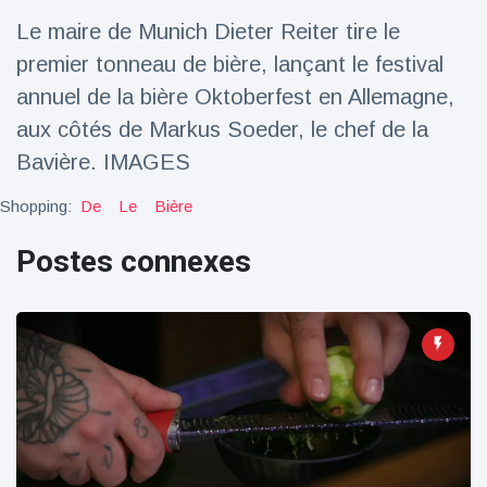
Le maire de Munich Dieter Reiter tire le
Voyage et aventure
(77)
premier tonneau de bière, lançant le festival
annuel de la bière Oktoberfest en Allemagne,
Dernières nouvelles
aux côtés de Markus Soeder, le chef de la
Bavière. IMAGES
2023 Citroën
ë-C3 Reveal
Shopping:
De
Le
Bière
18 March
35
Points de vue
Postes connexes
Ferrari SP-8 -
Le Roadster
dérivé de la
18 March
22
F8 Spider est
Points de vue
le dernier
One-Off de
Lotus dévoile
Maranello
Emeya, sa
première
18 March
22
Hyper-GT
Points de vue