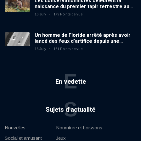
Les conservationnistes célèbrent la
naissance du premier tapir terrestre au
zoo du Royaume-Uni depuis 14 ans
16 July
179 Points de vue
Un homme de Floride arrêté après avoir
lancé des feux d'artifice depuis une
voiture en mouvement
16 July
161 Points de vue
E
En vedette
S
Sujets d'actualité
Nouvelles
Nourriture et boissons
Social et amusant
Jeux