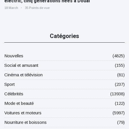
electric, cinq générations nées à Douai
18 March
35 Points de vue
Catégories
Nouvelles
(4825)
Social et amusant
(155)
Cinéma et télévision
(81)
Sport
(237)
Célébrités
(13938)
Mode et beauté
(122)
Voitures et moteurs
(5997)
Nourriture et boissons
(79)