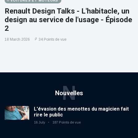
VOITURES ET MOTEURS
Renault Design Talks - L'habitacle, un
design au service de l'usage - Épisode
2
18 March 2026
34 Points de vue
N
Nouvelles
L'évasion des menottes du magicien fait
rire le public
16 July
187 Points de vue