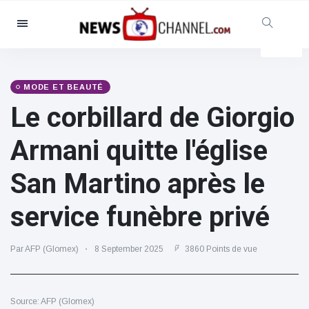
Catégories
Nouvelles
(4825)
Social et amusant
(155)
MODE ET BEAUTÉ
Le corbillard de Giorgio
Cinéma et télévision
(81)
Sport
(237)
Armani quitte l'église
Célébrités
(13938)
San Martino après le
Mode et beauté
(122)
Voitures et moteurs
(5997)
service funèbre privé
Nourriture et boissons
(79)
Jeux
(160)
Par AFP (Glomex)
8 September 2025
3860 Points de vue
Mode de vie et divertissement
(121)
Source: AFP (Glomex)
Santé et forme physique
(73)