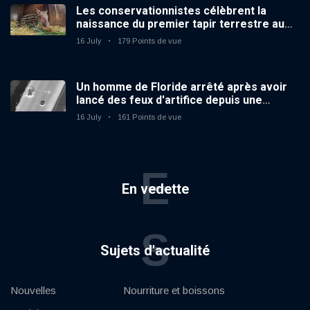
Les conservationnistes célèbrent la
naissance du premier tapir terrestre au
zoo du Royaume-Uni depuis 14 ans
16 July
179 Points de vue
Un homme de Floride arrêté après avoir
lancé des feux d'artifice depuis une
voiture en mouvement
16 July
161 Points de vue
E
En vedette
S
Sujets d'actualité
Nouvelles
Nourriture et boissons