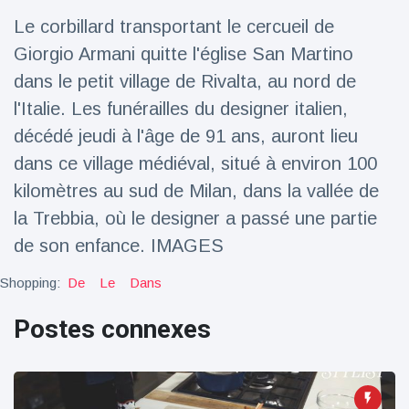
Le corbillard transportant le cercueil de
Voyage et aventure
(77)
Giorgio Armani quitte l'église San Martino
dans le petit village de Rivalta, au nord de
Dernières nouvelles
l'Italie. Les funérailles du designer italien,
décédé jeudi à l'âge de 91 ans, auront lieu
2023 Citroën
dans ce village médiéval, situé à environ 100
ë-C3 Reveal
kilomètres au sud de Milan, dans la vallée de
18 March
35
Points de vue
la Trebbia, où le designer a passé une partie
de son enfance. IMAGES
Ferrari SP-8 -
Le Roadster
dérivé de la
Shopping:
De
Le
Dans
18 March
22
F8 Spider est
Points de vue
le dernier
Postes connexes
One-Off de
Lotus dévoile
Maranello
Emeya, sa
première
18 March
22
Hyper-GT
Points de vue