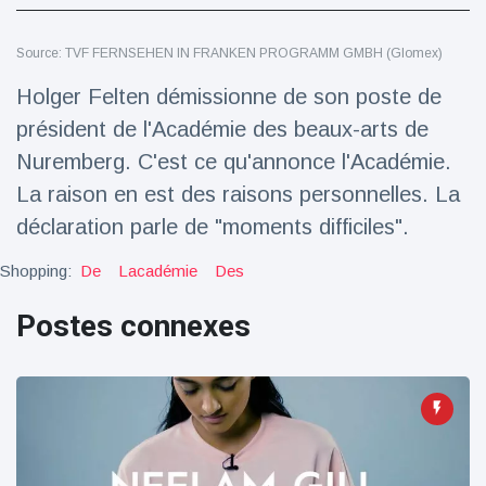
Voyage et aventure
(77)
Source: TVF FERNSEHEN IN FRANKEN PROGRAMM GMBH (Glomex)
Holger Felten démissionne de son poste de
Dernières nouvelles
président de l'Académie des beaux-arts de
Nuremberg. C'est ce qu'annonce l'Académie.
2023 Citroën
La raison en est des raisons personnelles. La
ë-C3 Reveal
déclaration parle de "moments difficiles".
18 March
36
Points de vue
Shopping:
De
Lacadémie
Des
Ferrari SP-8 -
Le Roadster
Postes connexes
dérivé de la
18 March
23
F8 Spider est
Points de vue
le dernier
One-Off de
Lotus dévoile
Maranello
Emeya, sa
première
18 March
23
Hyper-GT
Points de vue