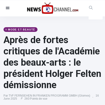
Catégories
Nouvelles
(4825)
Social et amusant
(155)
MODE ET BEAUTÉ
Après de fortes
Cinéma et télévision
(81)
Sport
(237)
critiques de l'Académie
Célébrités
(13938)
des beaux-arts : le
Mode et beauté
(122)
Voitures et moteurs
(5997)
président Holger Felten
Nourriture et boissons
(79)
démissionne
Jeux
(160)
Mode de vie et divertissement
Par TVF FERNSEHEN IN FRANKEN PROGRAMM GMBH (Glomex)
16
(121)
June 2025
260 Points de vue
Santé et forme physique
(73)