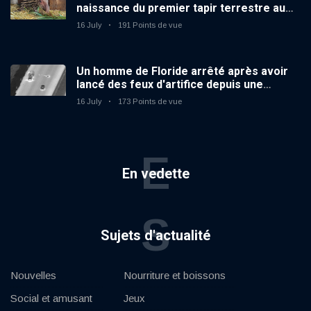
naissance du premier tapir terrestre au
zoo du Royaume-Uni depuis 14 ans
16 July
191 Points de vue
Un homme de Floride arrêté après avoir
lancé des feux d'artifice depuis une
voiture en mouvement
16 July
173 Points de vue
E
En vedette
S
Sujets d'actualité
Nouvelles
Nourriture et boissons
Social et amusant
Jeux