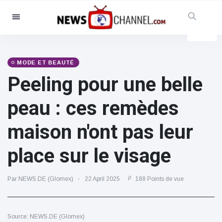
Catégories
Nouvelles
(4825)
Social et amusant
(155)
MODE ET BEAUTÉ
Peeling pour une belle
Cinéma et télévision
(81)
Sport
(237)
peau : ces remèdes
Célébrités
(13938)
maison n'ont pas leur
Mode et beauté
(122)
Voitures et moteurs
(5997)
place sur le visage
Nourriture et boissons
(79)
Jeux
(160)
Par NEWS.DE (Glomex)
22 April 2025
188 Points de vue
Mode de vie et divertissement
(121)
Source: NEWS.DE (Glomex)
Santé et forme physique
(73)