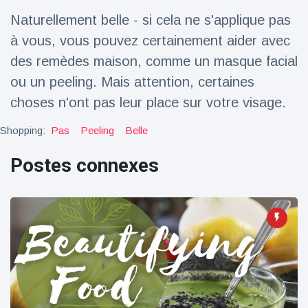
Naturellement belle - si cela ne s'applique pas
Voyage et aventure
(77)
à vous, vous pouvez certainement aider avec
des remèdes maison, comme un masque facial
Dernières nouvelles
ou un peeling. Mais attention, certaines
choses n'ont pas leur place sur votre visage.
2023 Citroën
ë-C3 Reveal
Shopping:
Pas
Peeling
Belle
18 March
38
Points de vue
Postes connexes
Ferrari SP-8 -
Le Roadster
dérivé de la
18 March
23
F8 Spider est
Points de vue
le dernier
One-Off de
Lotus dévoile
Maranello
Emeya, sa
première
18 March
23
Hyper-GT
Points de vue