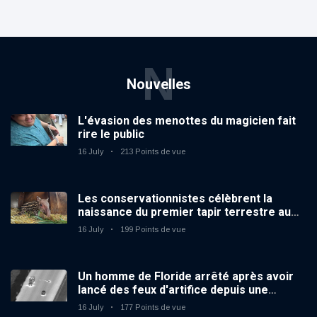
N
Nouvelles
L'évasion des menottes du magicien fait
rire le public
16 July
213 Points de vue
Les conservationnistes célèbrent la
naissance du premier tapir terrestre au
zoo du Royaume-Uni depuis 14 ans
16 July
199 Points de vue
Un homme de Floride arrêté après avoir
lancé des feux d'artifice depuis une
voiture en mouvement
16 July
177 Points de vue