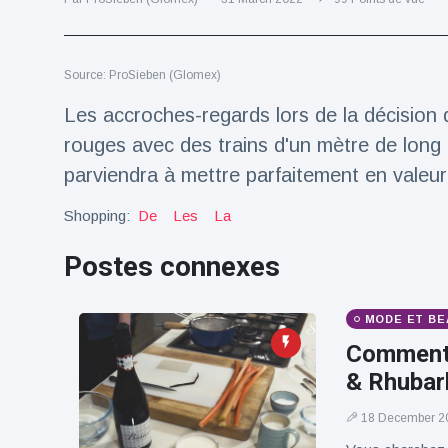
Voyage et aventure
(77)
Source: ProSieben (Glomex)
Dernières nouvelles
Les accroches-regards lors de la décision 
rouges avec des trains d'un mètre de lon
2023 Citroën
parviendra à mettre parfaitement en valeu
ë-C3 Reveal
18 March
35
Shopping:
De
Les
La
Points de vue
Postes connexes
Ferrari SP-8 -
Le Roadster
dérivé de la
18 March
22
MODE ET BE
F8 Spider est
Points de vue
le dernier
Comment 
One-Off de
& Rhubarb
Lotus dévoile
Maranello
Emeya, sa
première
18 December 2
18 March
22
Hyper-GT
Points de vue