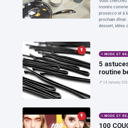
Vous cherchez d
100électrique
montre comment
prosecco et à l
prochain dîner.
dessert, idées d
MODE ET BE
5 astuces
routine b
14 January 201
MODE ET BE
100 COUC