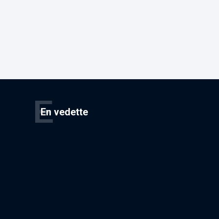
E
En vedette