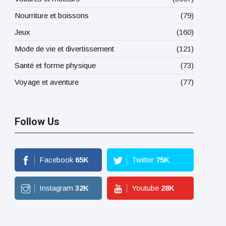
Nourriture et boissons
(79)
Jeux
(160)
Mode de vie et divertissement
(121)
Santé et forme physique
(73)
Voyage et aventure
(77)
Follow Us
Facebook
65
K
Twitter
75
K
Instagram
32
K
Youtube
28
K