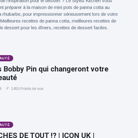
e l'inspiration pour le dessert ? Le Stylist Kitchen vous
 préparer à la maison de mini pots de panna cotta au
a rhubarbe, pour impressionner sérieusement lors de votre
 Meilleures recettes de panna cotta, meilleures recettes de
e dessert pour les dîners, recettes de dessert faciles.
AUTÉ
 Bobby Pin qui changeront votre
eauté
9
1450 Points de vue
AUTÉ
HES DE TOUT !? | ICON UK |