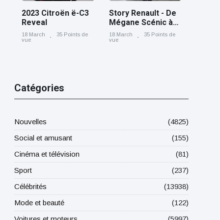
2023 Citroën ë-C3
Story Renault - De
Reveal
Mégane Scénic à
Scénic E-Tech
18 March
35 Points de
18 March
35 Points de
electric, cinq
vue
vue
générations nées
à Douai
Catégories
Nouvelles
(4825)
Social et amusant
(155)
Cinéma et télévision
(81)
Sport
(237)
Célébrités
(13938)
Mode et beauté
(122)
Voitures et moteurs
(5997)