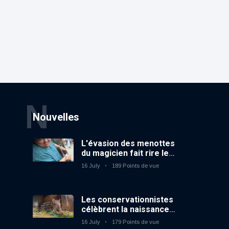
N
Nouvelles
L'évasion des menottes
du magicien fait rire le
public
16 July
189 Points de vue
Les conservationnistes
célèbrent la naissance
du premier tapir
16 July
179 Points de vue
terrestre au zoo du