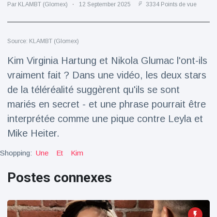
Par KLAMBT (Glomex)
12 September 2025
3334 Points de vue
Voyage et aventure
(77)
Source: KLAMBT (Glomex)
Dernières nouvelles
Kim Virginia Hartung et Nikola Glumac l'ont-ils
vraiment fait ? Dans une vidéo, les deux stars
2023 Citroën
ë-C3 Reveal
de la téléréalité suggèrent qu'ils se sont
18 March
35
mariés en secret - et une phrase pourrait être
Points de vue
interprétée comme une pique contre Leyla et
Ferrari SP-8 -
Mike Heiter.
Le Roadster
dérivé de la
Shopping:
Une
Et
Kim
18 March
22
F8 Spider est
Points de vue
le dernier
Postes connexes
One-Off de
Lotus dévoile
Maranello
Emeya, sa
première
18 March
22
Hyper-GT
Points de vue