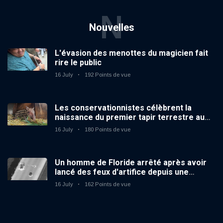
N
Nouvelles
L'évasion des menottes du magicien fait
rire le public
16 July
192 Points de vue
Les conservationnistes célèbrent la
naissance du premier tapir terrestre au
zoo du Royaume-Uni depuis 14 ans
16 July
180 Points de vue
Un homme de Floride arrêté après avoir
lancé des feux d'artifice depuis une
voiture en mouvement
16 July
162 Points de vue