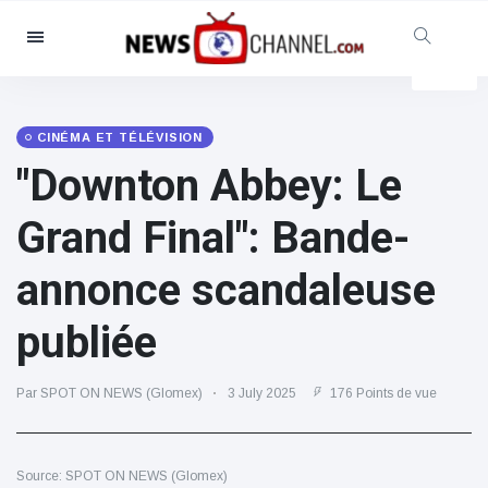
Catégories
Nouvelles
(4825)
Social et amusant
(155)
CINÉMA ET TÉLÉVISION
"Downton Abbey: Le
Cinéma et télévision
(81)
Sport
(237)
Grand Final": Bande-
Célébrités
(13938)
annonce scandaleuse
Mode et beauté
(122)
Voitures et moteurs
(5997)
publiée
Nourriture et boissons
(79)
Jeux
(160)
Par SPOT ON NEWS (Glomex)
3 July 2025
176 Points de vue
Mode de vie et divertissement
(121)
Source: SPOT ON NEWS (Glomex)
Santé et forme physique
(73)