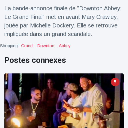
La bande-annonce finale de "Downton Abbey:
Voyage et aventure
(77)
Le Grand Final" met en avant Mary Crawley,
jouée par Michelle Dockery. Elle se retrouve
Dernières nouvelles
impliquée dans un grand scandale.
Shopping:
Grand
Downton
Abbey
2023 Citroën
ë-C3 Reveal
Postes connexes
18 March
33
Points de vue
Ferrari SP-8 -
Le Roadster
dérivé de la
18 March
21
F8 Spider est
Points de vue
le dernier
One-Off de
Lotus dévoile
Maranello
Emeya, sa
première
18 March
22
Hyper-GT
Points de vue