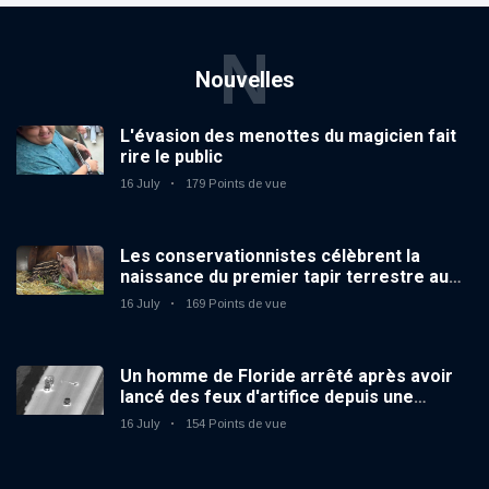
N
Nouvelles
L'évasion des menottes du magicien fait
rire le public
16 July
179 Points de vue
Les conservationnistes célèbrent la
naissance du premier tapir terrestre au
zoo du Royaume-Uni depuis 14 ans
16 July
169 Points de vue
Un homme de Floride arrêté après avoir
lancé des feux d'artifice depuis une
voiture en mouvement
16 July
154 Points de vue