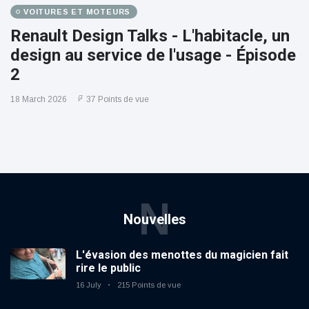
VOITURES ET MOTEURS
Renault Design Talks - L'habitacle, un
design au service de l'usage - Épisode
2
18 March 2026
37 Points de vue
N
Nouvelles
L'évasion des menottes du magicien fait
rire le public
16 July
215 Points de vue