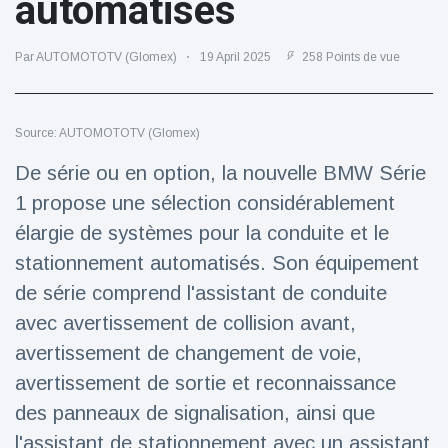
automatisés
Voyage et aventure
(77)
Par AUTOMOTOTV (Glomex)
19 April 2025
258 Points de vue
Dernières nouvelles
Source: AUTOMOTOTV (Glomex)
2023 Citroën
De série ou en option, la nouvelle BMW Série
ë-C3 Reveal
1 propose une sélection considérablement
18 March
38
Points de vue
élargie de systèmes pour la conduite et le
stationnement automatisés. Son équipement
Ferrari SP-8 -
Le Roadster
de série comprend l'assistant de conduite
dérivé de la
18 March
23
avec avertissement de collision avant,
F8 Spider est
Points de vue
le dernier
avertissement de changement de voie,
One-Off de
avertissement de sortie et reconnaissance
Lotus dévoile
Maranello
Emeya, sa
des panneaux de signalisation, ainsi que
première
18 March
23
Hyper-GT
Points de vue
l'assistant de stationnement avec un assistant