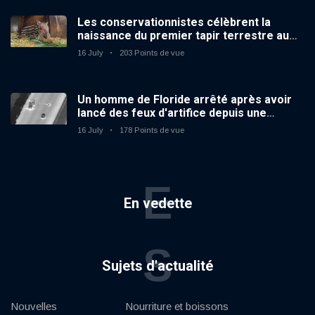
Les conservationnistes célèbrent la
naissance du premier tapir terrestre au
zoo du Royaume-Uni depuis 14 ans
16 July
203 Points de vue
Un homme de Floride arrêté après avoir
lancé des feux d'artifice depuis une
voiture en mouvement
16 July
178 Points de vue
E
En vedette
S
Sujets d'actualité
Nouvelles
Nourriture et boissons