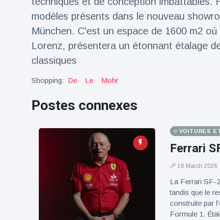
techniques et de conception imbattables. 
100électrique
modèles présents dans le nouveau showro
München. C'est un espace de 1600 m2 où le
Lorenz, présentera un étonnant étalage de
classiques
Shopping:
De
Le
Mohr
Postes connexes
VOITURES E
Ferrari S
18 March 2026
La Ferrari SF-24
tandis que le re
construite par 
Formule 1. Étaie