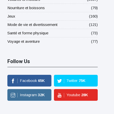
Nourriture et boissons
(79)
Jeux
(160)
Mode de vie et divertissement
(121)
Santé et forme physique
(73)
Voyage et aventure
(77)
Follow Us
Facebook
65
K
Twitter
75
K
Instagram
32
K
Youtube
28
K