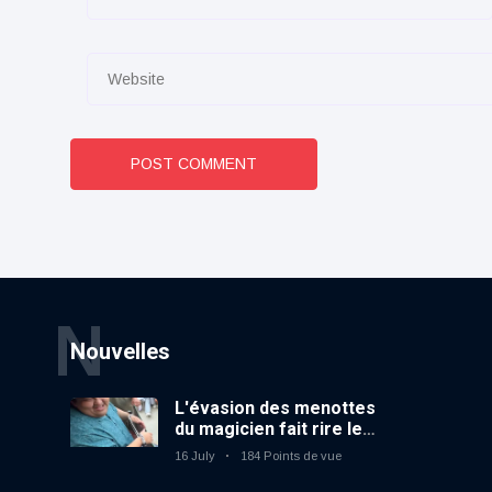
POST COMMENT
N
Nouvelles
L'évasion des menottes
du magicien fait rire le
public
16 July
184 Points de vue