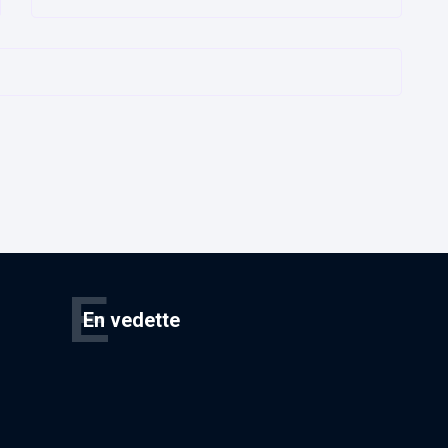
E
En vedette