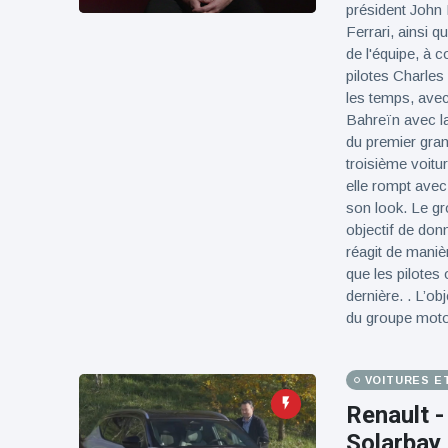
président John 
Ferrari, ainsi 
de l'équipe, à 
pilotes Charles
les temps, ave
Bahreïn avec la
du premier gran
troisième voitu
elle rompt avec
son look. Le gr
objectif de donn
réagit de maniè
que les pilotes
dernière. . L’ob
du groupe motopr
VOITURES E
Renault -
Solarbay