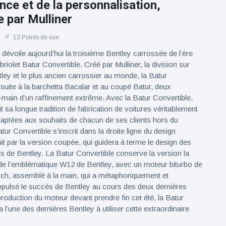
ce et de la personnalisation,
 par Mulliner
13 Points de vue
dévoile aujourd’hui la troisième Bentley carrossée de l’ère
riolet Batur Convertible. Créé par Mulliner, la division sur
ey et le plus ancien carrossier au monde, la Batur
 suite à la barchetta Bacalar et au coupé Batur, deux
it-main d’un raffinement extrême. Avec la Batur Convertible,
t sa longue tradition de fabrication de voitures véritablement
adaptées aux souhaits de chacun de ses clients hors du
r Convertible s’inscrit dans la droite ligne du design
uit par la version coupée, qui guidera à terme le design des
ns de Bentley. La Batur Convertible conserve la version la
de l’emblématique W12 de Bentley, avec un moteur biturbo de
50 ch, assemblé à la main, qui a métaphoriquement et
ropulsé le succès de Bentley au cours des deux dernières
roduction du moteur devant prendre fin cet été, la Batur
 l’une des dernières Bentley à utiliser cette extraordinaire