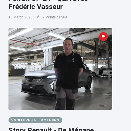
Frédéric Vasseur
18 March 2026
37 Points de vue
VOITURES ET MOTEURS
Story Renault - De Mégane