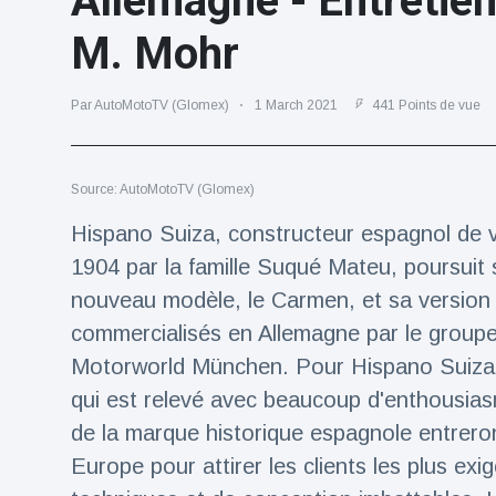
Allemagne - Entretie
Voyage et aventure
(77)
M. Mohr
Par AutoMotoTV (Glomex)
1 March 2021
441 Points de vue
Dernières nouvelles
2023 Citroën
Source: AutoMotoTV (Glomex)
ë-C3 Reveal
18 March
35
Hispano Suiza, constructeur espagnol de v
Points de vue
1904 par la famille Suqué Mateu, poursuit
nouveau modèle, le Carmen, et sa version 
Ferrari SP-8 -
Le Roadster
commercialisés en Allemagne par le group
dérivé de la
18 March
22
F8 Spider est
Motorworld München. Pour Hispano Suiza, l
Points de vue
le dernier
qui est relevé avec beaucoup d'enthousias
One-Off de
Lotus dévoile
Maranello
de la marque historique espagnole entreron
Emeya, sa
Europe pour attirer les clients les plus ex
première
18 March
22
Hyper-GT
Points de vue