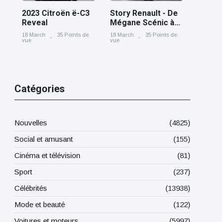
2023 Citroën ë-C3
Story Renault - De
Reveal
Mégane Scénic à
Scénic E-Tech
18 March
35 Points de
18 March
35 Points de
electric, cinq
vue
vue
générations nées
à Douai
Catégories
Nouvelles
(4825)
Social et amusant
(155)
Cinéma et télévision
(81)
Sport
(237)
Célébrités
(13938)
Mode et beauté
(122)
Voitures et moteurs
(5997)