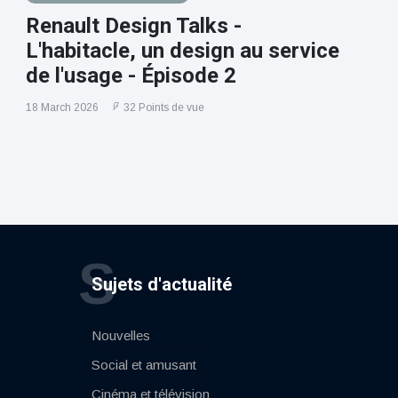
Renault Design Talks -
L'habitacle, un design au service
de l'usage - Épisode 2
18 March 2026
32 Points de vue
S
Sujets d'actualité
Nouvelles
Social et amusant
Cinéma et télévision