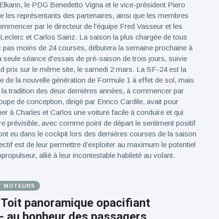
Elkann, le PDG Benedetto Vigna et le vice-président Piero
que les représentants des partenaires, ainsi que les membres
commencer par le directeur de l'équipe Fred Vasseur et les
 Leclerc et Carlos Sainz. La saison la plus chargée de tous
c pas moins de 24 courses, débutera la semaine prochaine à
 seule séance d'essais de pré-saison de trois jours, suivie
d prix sur le même site, le samedi 2 mars. La SF-24 est la
re de la nouvelle génération de Formule 1 à effet de sol, mais
 la tradition des deux dernières années, à commencer par
oupe de conception, dirigé par Enrico Cardile, avait pour
er à Charles et Carlos une voiture facile à conduire et qui
re prévisible, avec comme point de départ le sentiment positif
 ont eu dans le cockpit lors des dernières courses de la saison
jectif est de leur permettre d’exploiter au maximum le potentiel
opulseur, allié à leur incontestable habileté au volant.
T MOTEURS
 Toit panoramique opacifiant
 - au bonheur des passagers