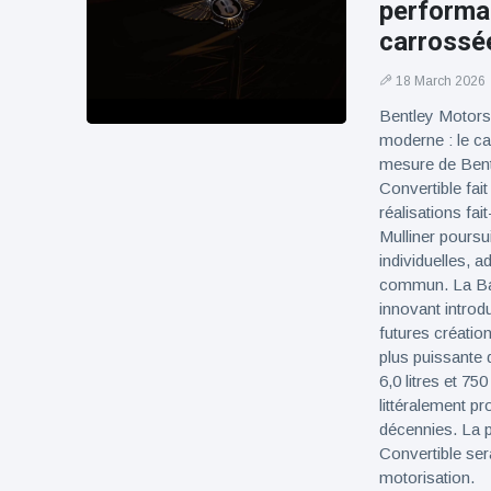
performan
carrossée
18 March 2026
Bentley Motors 
moderne : le cab
mesure de Bentl
Convertible fait
réalisations fa
Mulliner poursui
individuelles, 
commun. La Batu
innovant introd
futures créatio
plus puissante 
6,0 litres et 7
littéralement p
décennies. La p
Convertible sera
motorisation.