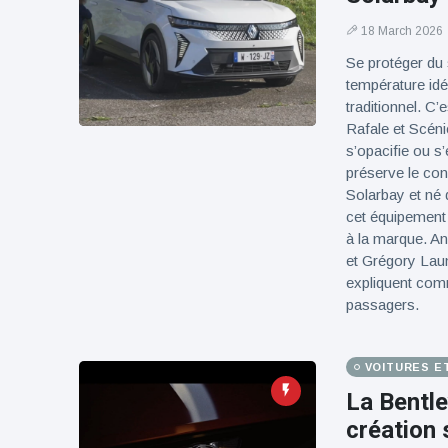
18 March 2026
Se protéger du 
température idéa
traditionnel. C
Rafale et Scéni
s’opacifie ou s
préserve le con
Solarbay et né 
cet équipement 
à la marque. A
et Grégory Lau
expliquent comm
passagers.
VOITURES E
La Bentle
création 