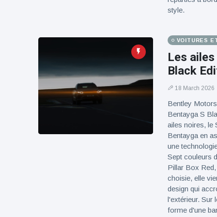
style.
VOITURES E
Les ailes
Black Edi
18 March 2026
Bentley Motors 
Bentayga S Blac
ailes noires, l
Bentayga en ass
une technologie
Sept couleurs d
Pillar Box Red,
choisie, elle vi
design qui accr
l'extérieur. Sur 
forme d'une ban