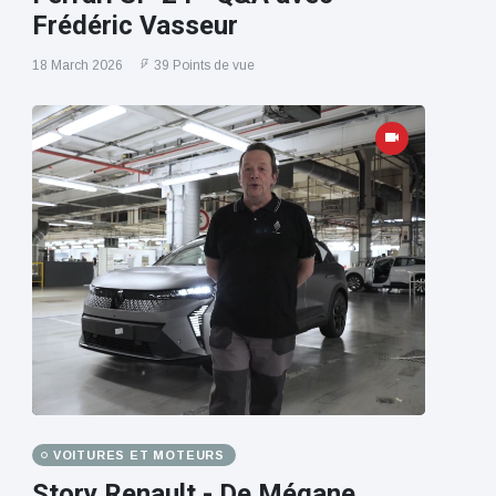
Frédéric Vasseur
18 March 2026
39 Points de vue
VOITURES ET MOTEURS
Story Renault - De Mégane