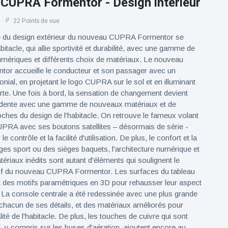
CUPRA Formentor - Design intérieur
22 Points de vue
e du design extérieur du nouveau CUPRA Formentor se
abitacle, qui allie sportivité et durabilité, avec une gamme de
mériques et différents choix de matériaux. Le nouveau
r accueille le conducteur et son passager avec un
nial, en projetant le logo CUPRA sur le sol et en illuminant
orte. Une fois à bord, la sensation de changement devient
idente avec une gamme de nouveaux matériaux et de
ches du design de l'habitacle. On retrouve le fameux volant
PRA avec ses boutons satellites – désormais de série -
 contrôle et la facilité d'utilisation. De plus, le confort et la
ièges sport ou des sièges baquets, l'architecture numérique et
tériaux inédits sont autant d'éléments qui soulignent le
tif du nouveau CUPRA Formentor. Les surfaces du tableau
nt des motifs paramétriques en 3D pour rehausser leur aspect
el. La console centrale a été redessinée avec une plus grande
chacun de ses détails, et des matériaux améliorés pour
lité de l'habitacle. De plus, les touches de cuivre qui sont
d, y compris sur les buses d'aération, ajoutent encore au