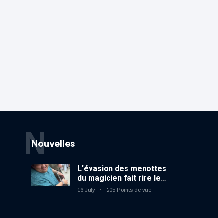
N
Nouvelles
L'évasion des menottes
du magicien fait rire le
public
16 July
205 Points de vue