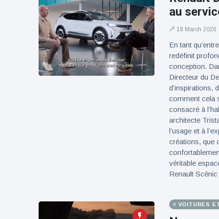
100électrique
au servic
18 March 2026
En tant qu’entr
redéfinit profo
conception. Dans
Directeur du De
d’inspirations, 
comment cela se
consacré à l’hab
architecte Tris
l’usage et à l’e
créations, que 
confortablemen
véritable espac
Renault Scénic 
VOITURES E