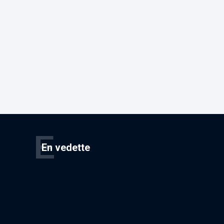
E
En vedette