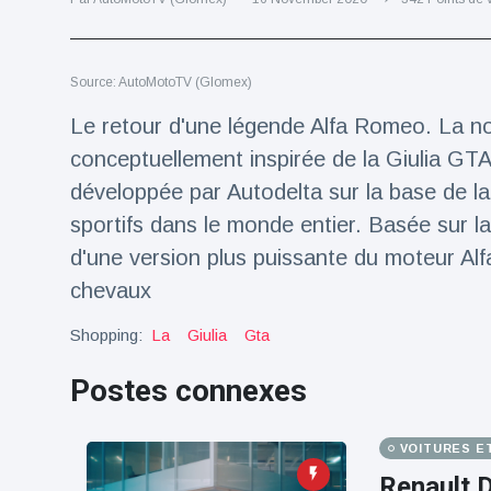
Voyage et aventure
(77)
Source: AutoMotoTV (Glomex)
Dernières nouvelles
Le retour d'une légende Alfa Romeo. La no
conceptuellement inspirée de la Giulia GTA
2023 Citroën
développée par Autodelta sur la base de l
ë-C3 Reveal
sportifs dans le monde entier. Basée sur la
18 March
36
Points de vue
d'une version plus puissante du moteur A
chevaux
Ferrari SP-8 -
Le Roadster
Shopping:
La
Giulia
Gta
dérivé de la
18 March
23
F8 Spider est
Points de vue
le dernier
Postes connexes
One-Off de
Lotus dévoile
Maranello
Emeya, sa
VOITURES E
première
18 March
23
Hyper-GT
Points de vue
Renault D