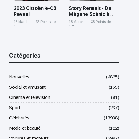
2023 Citroën ë-C3
Story Renault - De
Reveal
Mégane Scénic à
Scénic E-Tech
18 March
36 Points de
18 March
38 Points de
electric, cinq
vue
vue
générations nées
à Douai
Catégories
Nouvelles
(4825)
Social et amusant
(155)
Cinéma et télévision
(81)
Sport
(237)
Célébrités
(13938)
Mode et beauté
(122)
Voitures et moteurs
(5997)