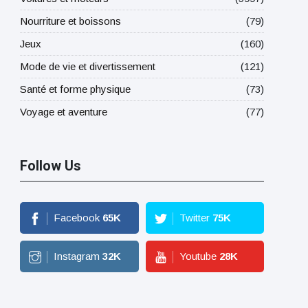
Nourriture et boissons
(79)
Jeux
(160)
Mode de vie et divertissement
(121)
Santé et forme physique
(73)
Voyage et aventure
(77)
Follow Us
Facebook
65
K
Twitter
75
K
Instagram
32
K
Youtube
28
K