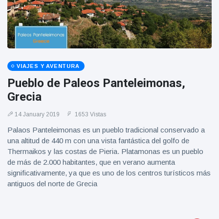
Geburtstag
Vistas
und tanzt
zu
Mariachi-
Band
VIAJES Y AVENTURA
Pueblo de Paleos Panteleimonas,
Grecia
14 January 2019
1653 Vistas
Palaos Panteleimonas es un pueblo tradicional conservado a
una altitud de 440 m con una vista fantástica del golfo de
Thermaikos y las costas de Pieria. Platamonas es un pueblo
de más de 2.000 habitantes, que en verano aumenta
significativamente, ya que es uno de los centros turísticos más
antiguos del norte de Grecia