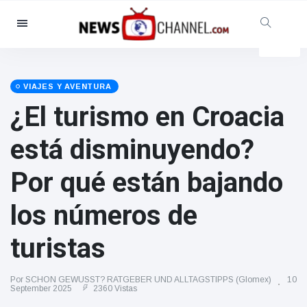
Categorías
Noticias
(4825)
Social y Diversión
(155)
VIAJES Y AVENTURA
¿El turismo en Croacia
Cine y TV
(81)
Deporte
(237)
está disminuyendo?
Celebridades
(13938)
Por qué están bajando
Moda y Belleza
(122)
Coches y Motor
(5997)
los números de
Comida y bebida
(79)
turistas
Juegos
(160)
Estilo de vida y Docu-
Por SCHON GEWUSST? RATGEBER UND ALLTAGSTIPPS (Glomex)
10
entretenimiento
September 2025
2360 Vistas
(121)