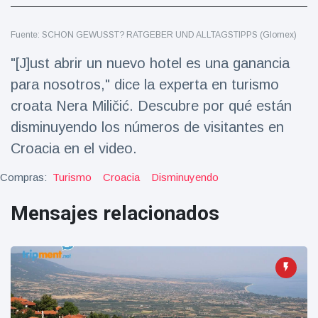
Salud y forma física
(73)
Fuente: SCHON GEWUSST? RATGEBER UND ALLTAGSTIPPS (Glomex)
Viajes y Aventura
(77)
"[J]ust abrir un nuevo hotel es una ganancia
para nosotros," dice la experta en turismo
Últimas noticias
croata Nera Miličić. Descubre por qué están
disminuyendo los números de visitantes en
SKAI News
in English |
Croacia en el video.
07/10/2025
7 October
9000 Vistas
Compras:
Turismo
Croacia
Disminuyendo
Mensajes relacionados
Halloween -
31 de
octubre!
8 May
7432
Vistas
Großmutter
feiert ihren
99.
8 May
1133