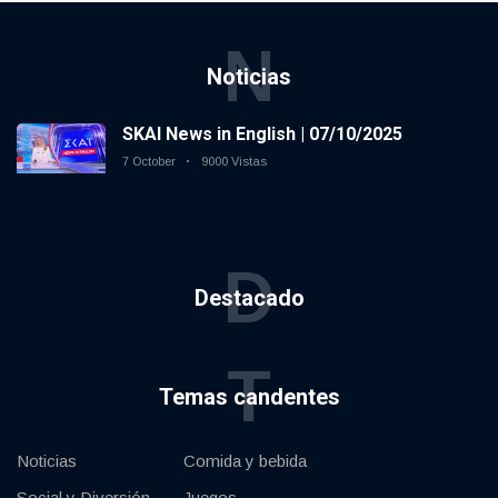
N
Noticias
SKAI News in English | 07/10/2025
7 October
9000 Vistas
D
Destacado
T
Temas candentes
Noticias
Comida y bebida
Social y Diversión
Juegos