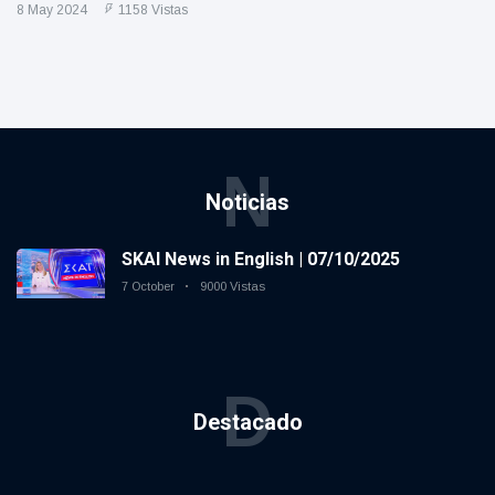
8 May 2024
1158 Vistas
N
Noticias
SKAI News in English | 07/10/2025
7 October
9000 Vistas
D
Destacado