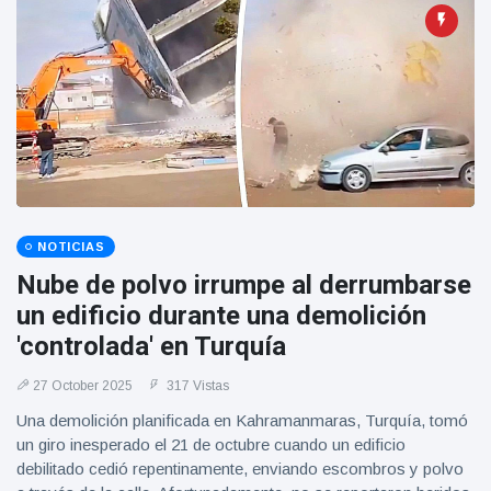
Geburtstag
Vistas
und tanzt
zu
Mariachi-
Band
NOTICIAS
Nube de polvo irrumpe al derrumbarse
un edificio durante una demolición
'controlada' en Turquía
27 October 2025
317 Vistas
Una demolición planificada en Kahramanmaras, Turquía, tomó
un giro inesperado el 21 de octubre cuando un edificio
debilitado cedió repentinamente, enviando escombros y polvo