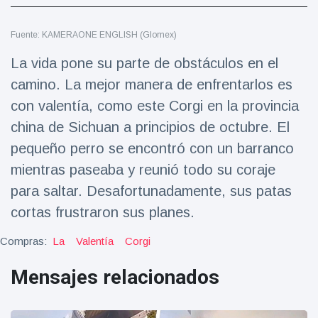
Salud y forma física
(73)
Fuente: KAMERAONE ENGLISH (Glomex)
Viajes y Aventura
(77)
La vida pone su parte de obstáculos en el
camino. La mejor manera de enfrentarlos es
Últimas noticias
con valentía, como este Corgi en la provincia
china de Sichuan a principios de octubre. El
SKAI News
in English |
pequeño perro se encontró con un barranco
07/10/2025
7 October
mientras paseaba y reunió todo su coraje
9000 Vistas
para saltar. Desafortunadamente, sus patas
Halloween -
cortas frustraron sus planes.
31 de
octubre!
Compras:
La
Valentía
8 May
Corgi
7432
Vistas
Mensajes relacionados
Großmutter
feiert ihren
99.
8 May
1133