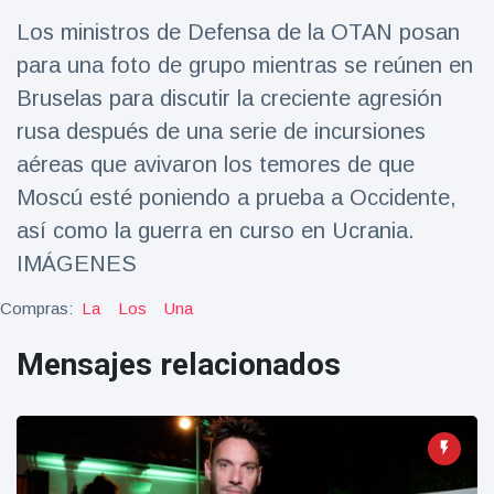
Salud y forma física
(73)
Los ministros de Defensa de la OTAN posan
Viajes y Aventura
(77)
para una foto de grupo mientras se reúnen en
Bruselas para discutir la creciente agresión
rusa después de una serie de incursiones
Últimas noticias
aéreas que avivaron los temores de que
Moscú esté poniendo a prueba a Occidente,
SKAI News
in English |
así como la guerra en curso en Ucrania.
07/10/2025
7 October
IMÁGENES
9000 Vistas
Compras:
La
Los
Una
Halloween -
31 de
Mensajes relacionados
octubre!
8 May
7432
Vistas
Großmutter
feiert ihren
99.
8 May
1133