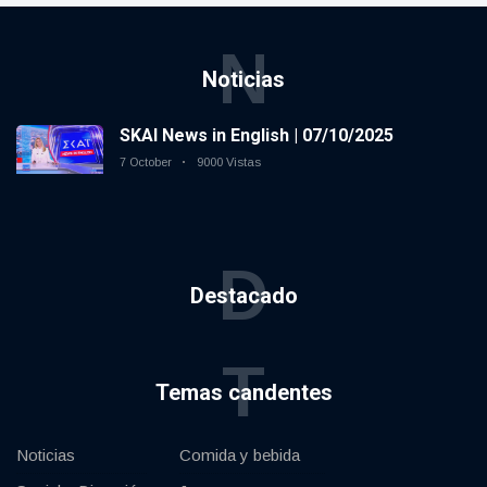
N
Noticias
SKAI News in English | 07/10/2025
7 October
9000 Vistas
D
Destacado
T
Temas candentes
Noticias
Comida y bebida