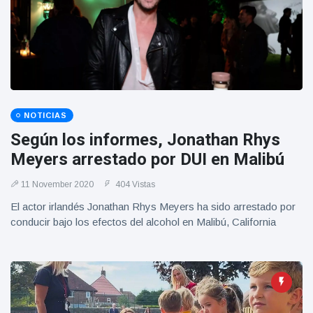
Geburtstag
Vistas
und tanzt
zu
Mariachi-
Band
NOTICIAS
Según los informes, Jonathan Rhys
Meyers arrestado por DUI en Malibú
11 November 2020
404 Vistas
El actor irlandés Jonathan Rhys Meyers ha sido arrestado por
conducir bajo los efectos del alcohol en Malibú, California