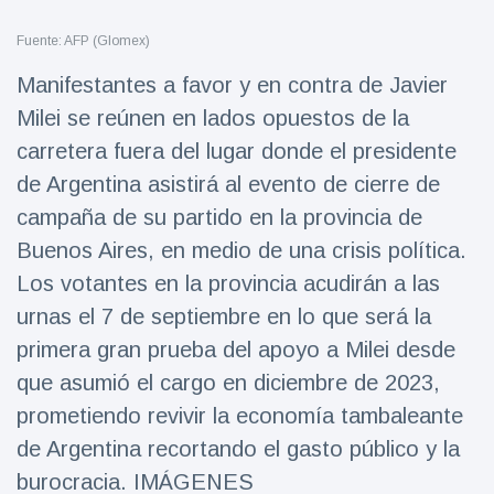
Salud y forma física
(73)
Fuente: AFP (Glomex)
Viajes y Aventura
(77)
Manifestantes a favor y en contra de Javier
Milei se reúnen en lados opuestos de la
Últimas noticias
carretera fuera del lugar donde el presidente
de Argentina asistirá al evento de cierre de
SKAI News
campaña de su partido en la provincia de
in English |
07/10/2025
Buenos Aires, en medio de una crisis política.
7 October
8998 Vistas
Los votantes en la provincia acudirán a las
urnas el 7 de septiembre en lo que será la
Halloween -
31 de
primera gran prueba del apoyo a Milei desde
octubre!
8 May
7431
que asumió el cargo en diciembre de 2023,
Vistas
prometiendo revivir la economía tambaleante
Großmutter
de Argentina recortando el gasto público y la
feiert ihren
burocracia. IMÁGENES
99.
8 May
1131