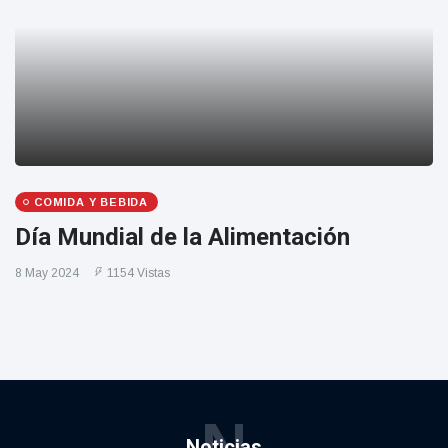
COMIDA Y BEBIDA
Día Mundial de la Alimentación
8 May 2024
1154 Vistas
N
Noticias