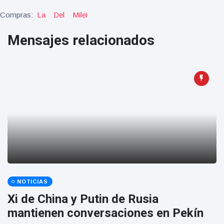
Geburtstag
Vistas
Compras:
La
Del
Milei
und tanzt
zu
Mariachi-
Mensajes relacionados
Band
NOTICIAS
Xi de China y Putin de Rusia
mantienen conversaciones en Pekín