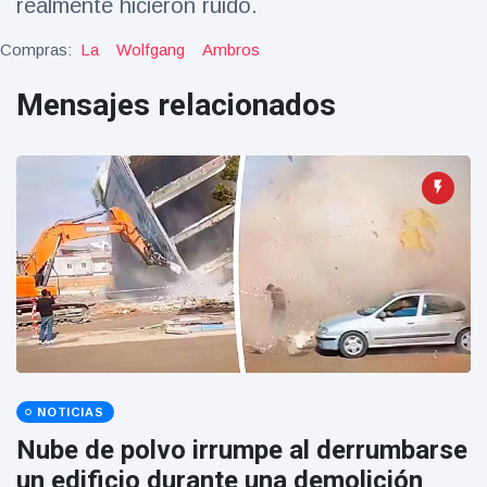
realmente hicieron ruido.
Salud y forma física
(73)
Compras:
La
Wolfgang
Ambros
Viajes y Aventura
(77)
Mensajes relacionados
Últimas noticias
SKAI News
in English |
07/10/2025
7 October
8999 Vistas
Halloween -
31 de
octubre!
8 May
7431
Vistas
NOTICIAS
Großmutter
Nube de polvo irrumpe al derrumbarse
feiert ihren
un edificio durante una demolición
99.
8 May
1132