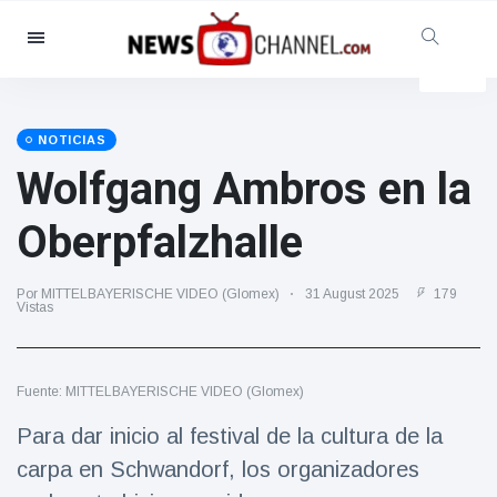
Categorías
Noticias
(4825)
Social y Diversión
(155)
NOTICIAS
Wolfgang Ambros en la
Cine y TV
(81)
Deporte
(237)
Oberpfalzhalle
Celebridades
(13938)
Moda y Belleza
(122)
Por MITTELBAYERISCHE VIDEO (Glomex)
31 August 2025
179
Vistas
Coches y Motor
(5997)
Comida y bebida
(79)
Fuente: MITTELBAYERISCHE VIDEO (Glomex)
Juegos
(160)
Para dar inicio al festival de la cultura de la
Estilo de vida y Docu-
entretenimiento
carpa en Schwandorf, los organizadores
(121)