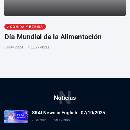
COMIDA Y BEBIDA
Día Mundial de la Alimentación
8 May 2024
1155 Vistas
N
Noticias
SKAI News in English | 07/10/2025
7 October
8999 Vistas