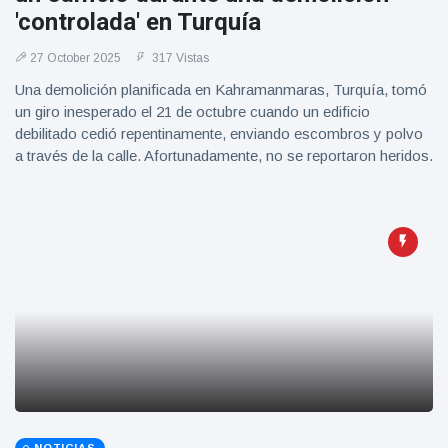
Geburtstag
Vistas
'controlada' en Turquía
und tanzt
zu
27 October 2025
317 Vistas
Mariachi-
Band
Una demolición planificada en Kahramanmaras, Turquía, tomó
un giro inesperado el 21 de octubre cuando un edificio
debilitado cedió repentinamente, enviando escombros y polvo
a través de la calle. Afortunadamente, no se reportaron heridos.