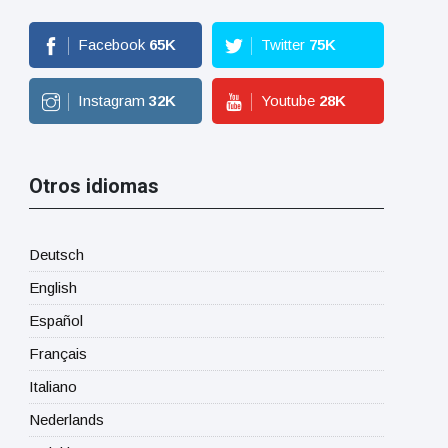
Facebook
65
K
Twitter
75
K
Instagram
32
K
Youtube
28
K
Otros idiomas
Deutsch
English
Español
Français
Italiano
Nederlands