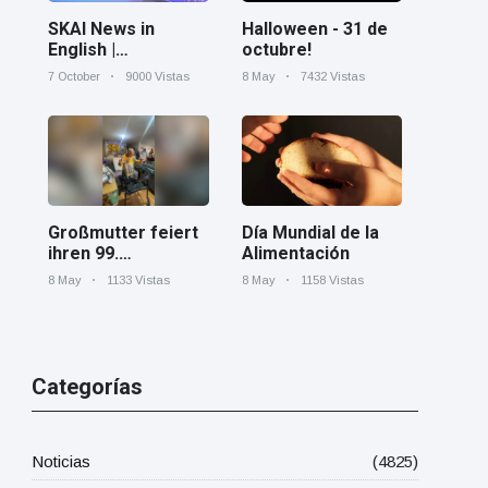
Halloween - 31 de
SKAI News in
octubre!
English |
07/10/2025
8 May
7432 Vistas
7 October
9000 Vistas
Día Mundial de la
Großmutter feiert
Alimentación
ihren 99.
Geburtstag und
8 May
1158 Vistas
8 May
1133 Vistas
tanzt zu Mariachi-
Band
Categorías
Noticias
(4825)