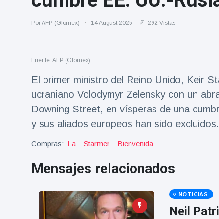
cumbre EE. UU.-Rusi
Salud y forma física
(73)
Por AFP (Glomex)
14 August 2025
292 Vistas
Viajes y Aventura
(77)
Fuente: AFP (Glomex)
Últimas noticias
El primer ministro del Reino Unido, Keir St
SKAI News
ucraniano Volodymyr Zelensky con un abr
in English |
Downing Street, en vísperas de una cumbre
07/10/2025
7 October
9000 Vistas
y sus aliados europeos han sido excluid
Halloween -
Compras:
La
Starmer
Bienvenida
31 de
octubre!
Mensajes relacionados
8 May
7432
Vistas
NOTICIAS
Großmutter
feiert ihren
Neil Patr
99.
8 May
1133