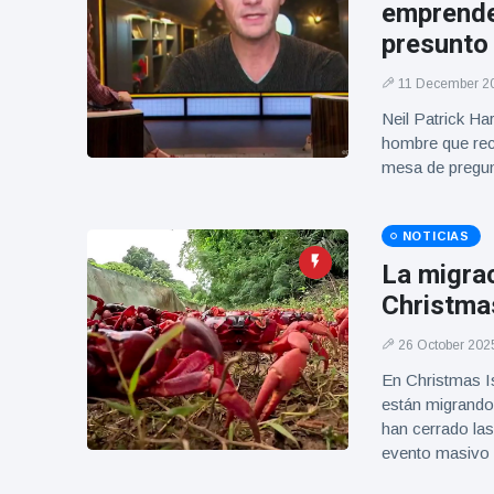
emprender
Geburtstag
Vistas
und tanzt
presunto
zu
Mariachi-
11 December 2
Band
Neil Patrick Ha
hombre que recl
mesa de pregun
NOTICIAS
La migra
Christmas
26 October 202
En Christmas Is
están migrando
han cerrado las
evento masivo 