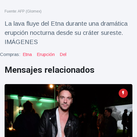
Salud y forma física
(73)
Fuente: AFP (Glomex)
Viajes y Aventura
(77)
La lava fluye del Etna durante una dramática
erupción nocturna desde su cráter sureste.
Últimas noticias
IMÁGENES
Compras:
Etna
Erupción
Del
SKAI News
in English |
Mensajes relacionados
07/10/2025
7 October
9000 Vistas
Halloween -
31 de
octubre!
8 May
7432
Vistas
Großmutter
feiert ihren
99.
8 May
1133