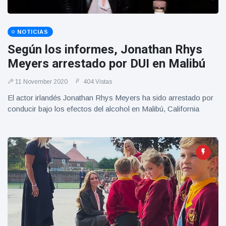
Geburtstag
Vistas
und tanzt
zu
NOTICIAS
Mariachi-
Band
Según los informes, Jonathan Rhys
Meyers arrestado por DUI en Malibú
11 November 2020
404 Vistas
El actor irlandés Jonathan Rhys Meyers ha sido arrestado por
conducir bajo los efectos del alcohol en Malibú, California