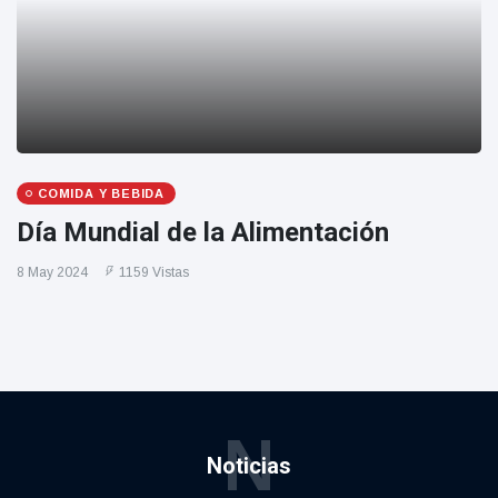
COMIDA Y BEBIDA
Día Mundial de la Alimentación
8 May 2024
1159 Vistas
N
Noticias