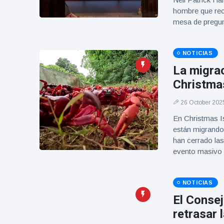
Geburtstag
Vistas
hombre que recl
und tanzt
mesa de pregun
zu
Mariachi-
Band
NOTICIAS
La migra
Christmas
26 October 202
En Christmas Is
están migrando
han cerrado las
evento masivo 
NOTICIAS
El Conse
retrasar 