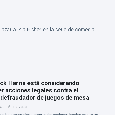
azar a Isla Fisher en la serie de comedia
ick Harris está considerando
 acciones legales contra el
 defraudador de juegos de mesa
020
419 Vistas
rris ha contemplado emprender acciones legales contra un