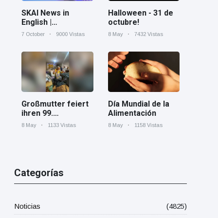
Halloween - 31 de
SKAI News in
octubre!
English |
07/10/2025
8 May
7432 Vistas
7 October
9000 Vistas
Día Mundial de la
Großmutter feiert
Alimentación
ihren 99.
Geburtstag und
8 May
1158 Vistas
8 May
1133 Vistas
tanzt zu Mariachi-
Band
Categorías
Noticias
(4825)