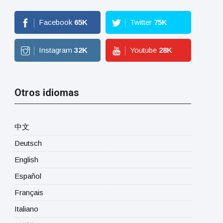
Facebook
65
K
Twitter
75
K
Instagram
32
K
Youtube
28
K
Otros idiomas
中文
Deutsch
English
Español
Français
Italiano