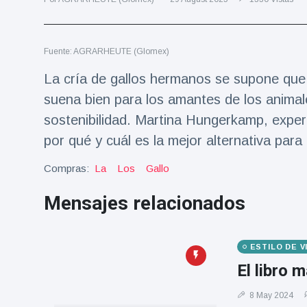
Salud y forma física
(73)
Viajes y Aventura
(77)
Fuente: AGRARHEUTE (Glomex)
La cría de gallos hermanos se supone que r
Últimas noticias
suena bien para los amantes de los animale
sostenibilidad. Martina Hungerkamp, expert
SKAI News
in English |
por qué y cuál es la mejor alternativa par
07/10/2025
7 October
9000 Vistas
Compras:
La
Los
Gallo
Mensajes relacionados
Halloween -
31 de
octubre!
8 May
7432
Vistas
ESTILO DE 
El libro 
Großmutter
feiert ihren
8 May 2024
99.
8 May
1133