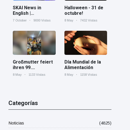
Halloween - 31 de
SKAI News in
octubre!
English |
07/10/2025
8 May
7432 Vistas
7 October
9000 Vistas
Día Mundial de la
Großmutter feiert
Alimentación
ihren 99.
Geburtstag und
8 May
1158 Vistas
8 May
1133 Vistas
tanzt zu Mariachi-
Band
Categorías
Noticias
(4825)