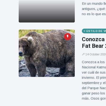
Geburtstag
Vistas
En un mundo lle
und tanzt
antiguos, ¿qué 
zu
no es lo que e
Mariachi-
Band
ESTILO DE 
Conozca 
Fat Bear
14 October 202
Conozca a los 
Nacional Katmai
ver cuál de su
invierno. El pr
septiembre y el
del Parque Naci
ganar peso los 
más. Osos gor