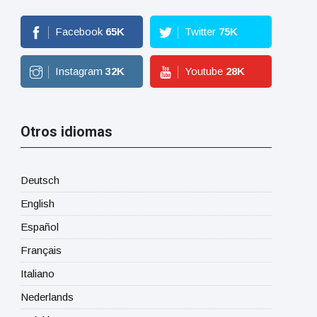
Facebook
65
K
Twitter
75
K
Instagram
32
K
Youtube
28
K
Otros idiomas
Deutsch
English
Español
Français
Italiano
Nederlands