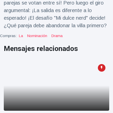
parejas se votan entre sí! Pero luego el giro
Salud y forma física
(73)
argumental: ¡La salida es diferente a lo
Viajes y Aventura
(77)
esperado! ¡El desafío "Mi dulce nerd" decide!
¿Qué pareja debe abandonar la villa primero?
Últimas noticias
Compras:
La
Nominación
Drama
SKAI News
Mensajes relacionados
in English |
07/10/2025
7 October
9000 Vistas
Halloween -
31 de
octubre!
8 May
7432
Vistas
Großmutter
feiert ihren
99.
8 May
1133