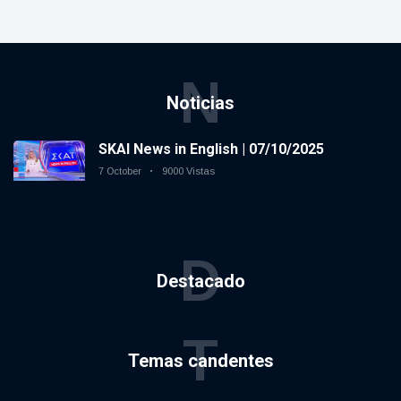
N
Noticias
SKAI News in English | 07/10/2025
7 October
9000 Vistas
D
Destacado
T
Temas candentes