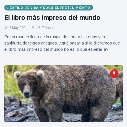
Geburtstag
Vistas
ESTILO DE VIDA Y DOCU-ENTRETENIMIENTO
und tanzt
zu
El libro más impreso del mundo
Mariachi-
Band
8 May 2024
1217 Vistas
En un mundo lleno de la magia de contar historias y la
sabiduría de textos antiguos, ¿qué pasaría si le dijéramos que
el libro más impreso del mundo no es lo que esperaría?