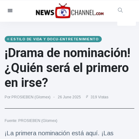
Categorías
Noticias
(4825)
Social y Diversión
(155)
ESTILO DE VIDA Y DOCU-ENTRETENIMIENTO
¡Drama de nominación!
Cine y TV
(81)
Deporte
(237)
¿Quién será el primero
Celebridades
(13938)
en irse?
Moda y Belleza
(122)
Coches y Motor
(5997)
Por PROSIEBEN (Glomex)
26 June 2025
319 Vistas
Comida y bebida
(79)
Juegos
(160)
Fuente: PROSIEBEN (Glomex)
Estilo de vida y Docu-
entretenimiento
¡La primera nominación está aquí. ¡Las
(121)