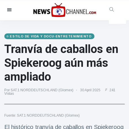
Categorías
Noticias
(4825)
Social y Diversión
(155)
ESTILO DE VIDA Y DOCU-ENTRETENIMIENTO
Tranvía de caballos en
Cine y TV
(81)
Deporte
(237)
Spiekeroog aún más
Celebridades
(13938)
ampliado
Moda y Belleza
(122)
Coches y Motor
(5997)
Por SAT.1 NORDDEUTSCHLAND (Glomex)
30 April 2025
241
Comida y bebida
(79)
Vistas
Juegos
(160)
Estilo de vida y Docu-
Fuente: SAT.1 NORDDEUTSCHLAND (Glomex)
entretenimiento
(121)
El histórico tranvía de caballos en Spiekeroog