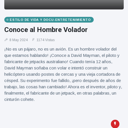
Geburtstag
Vistas
und tanzt
zu
Mariachi-
ESTILO DE VIDA Y DOCU-ENTRETENIMIENTO
Band
Conoce al Hombre Volador
8 May 2024
1174 Vistas
¡No es un pájaro, no es un avión. Es un hombre volador del
que estamos hablando! ¡Conoce a David Mayman, el piloto y
fabricante de jetpacks australiano! Cuando tenía 12 años,
David Mayman soñaba con volar e intentó construir un
helicóptero usando postes de cercas y una vieja cortadora de
césped. Su experimento fue fallido, ¡pero después de años de
trabajo, las cosas han cambiado! Ahora es el inventor, piloto y,
finalmente, el fabricante de un jetpack, en otras palabras, un
cinturón cohete.