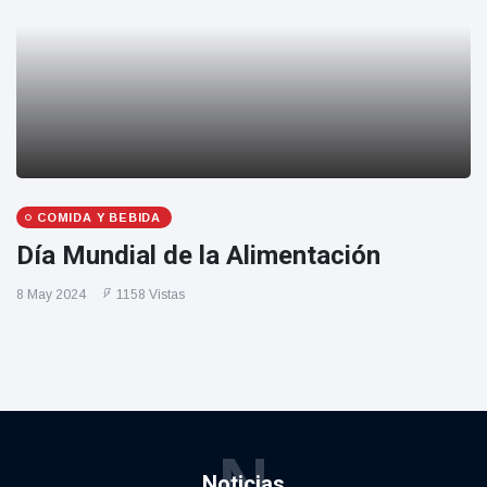
COMIDA Y BEBIDA
Día Mundial de la Alimentación
8 May 2024
1158 Vistas
N
Noticias