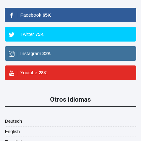
Facebook
65
K
Twitter
75
K
Instagram
32
K
Youtube
28
K
Otros idiomas
Deutsch
English