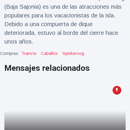
(Baja Sajonia) es una de las atracciones más
Salud y forma física
(73)
populares para los vacacionistas de la isla.
Viajes y Aventura
(77)
Debido a una compuerta de dique
deteriorada, estuvo al borde del cierre hace
Últimas noticias
unos años.
SKAI News
Compras:
Tranvía
Caballos
Spiekeroog
in English |
07/10/2025
Mensajes relacionados
7 October
9000 Vistas
Halloween -
31 de
octubre!
8 May
7432
Vistas
Großmutter
feiert ihren
99.
8 May
1133