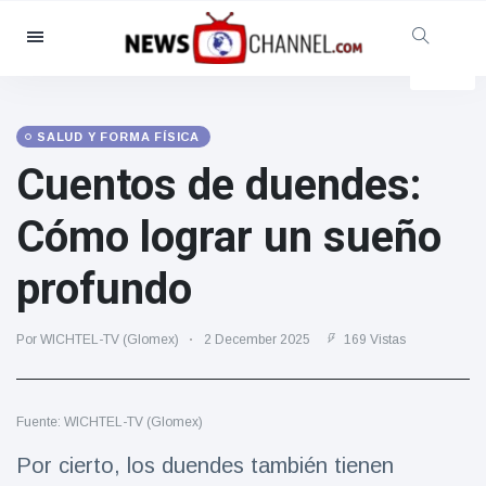
Categorías
Noticias
(4825)
Social y Diversión
(155)
SALUD Y FORMA FÍSICA
Cuentos de duendes:
Cine y TV
(81)
Deporte
(237)
Cómo lograr un sueño
Celebridades
(13938)
profundo
Moda y Belleza
(122)
Coches y Motor
(5997)
Por WICHTEL-TV (Glomex)
2 December 2025
169 Vistas
Comida y bebida
(79)
Juegos
(160)
Fuente: WICHTEL-TV (Glomex)
Estilo de vida y Docu-
entretenimiento
Por cierto, los duendes también tienen
(121)