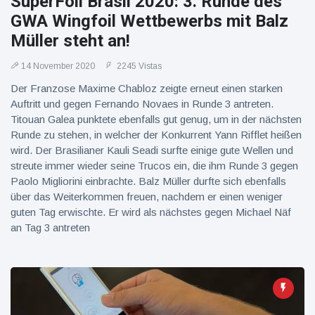
SuperFoil Brasil 2020: 3. Runde des
Geburtstag
Vistas
GWA Wingfoil Wettbewerbs mit Balz
und tanzt
zu
Müller steht an!
Mariachi-
Band
14 November 2020
2245 Vistas
Der Franzose Maxime Chabloz zeigte erneut einen starken
Auftritt und gegen Fernando Novaes in Runde 3 antreten.
Titouan Galea punktete ebenfalls gut genug, um in der nächsten
Runde zu stehen, in welcher der Konkurrent Yann Rifflet heißen
wird. Der Brasilianer Kauli Seadi surfte einige gute Wellen und
streute immer wieder seine Trucos ein, die ihm Runde 3 gegen
Paolo Migliorini einbrachte. Balz Müller durfte sich ebenfalls
über das Weiterkommen freuen, nachdem er einen weniger
guten Tag erwischte. Er wird als nächstes gegen Michael Näf
an Tag 3 antreten