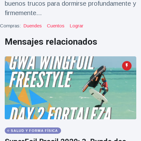
buenos trucos para dormirse profundamente y
Salud y forma física
(73)
firmemente...
Viajes y Aventura
(77)
Compras:
Duendes
Cuentos
Lograr
Mensajes relacionados
Últimas noticias
SKAI News
in English |
07/10/2025
7 October
9000 Vistas
Halloween -
31 de
octubre!
8 May
7432
Vistas
Großmutter
SALUD Y FORMA FÍSICA
feiert ihren
99.
8 May
1133