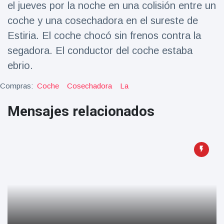
el jueves por la noche en una colisión entre un
Salud y forma física
(73)
coche y una cosechadora en el sureste de
Viajes y Aventura
(77)
Estiria. El coche chocó sin frenos contra la
segadora. El conductor del coche estaba
ebrio.
Últimas noticias
Compras:
Coche
Cosechadora
La
SKAI News
in English |
Mensajes relacionados
07/10/2025
7 October
9000 Vistas
Halloween -
31 de
octubre!
8 May
7432
Vistas
Großmutter
feiert ihren
99.
8 May
1133