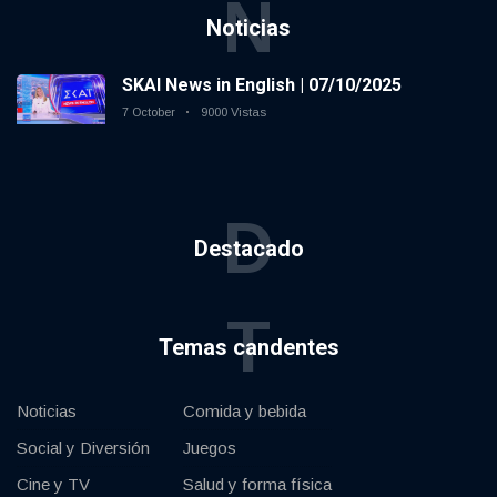
N
Noticias
SKAI News in English | 07/10/2025
7 October
9000 Vistas
D
Destacado
T
Temas candentes
Noticias
Comida y bebida
Social y Diversión
Juegos
Cine y TV
Salud y forma física