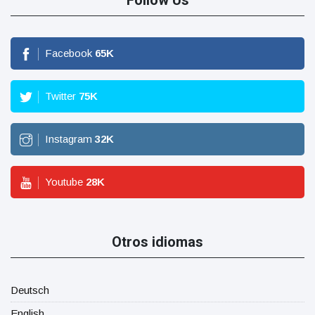
Follow Us
Facebook
65
K
Twitter
75
K
Instagram
32
K
Youtube
28
K
Otros idiomas
Deutsch
English