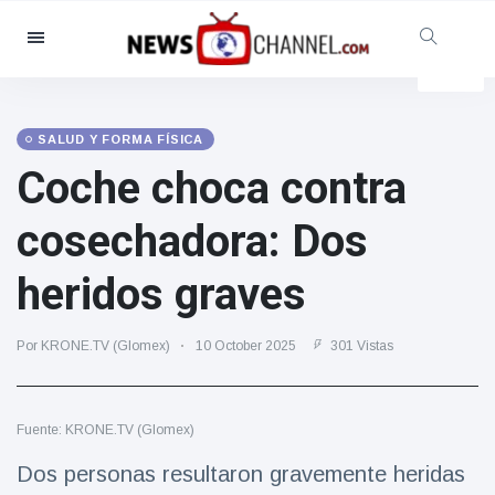
Categorías
Noticias
(4825)
Social y Diversión
(155)
SALUD Y FORMA FÍSICA
Coche choca contra
Cine y TV
(81)
Deporte
(237)
cosechadora: Dos
Celebridades
(13938)
heridos graves
Moda y Belleza
(122)
Coches y Motor
(5997)
Por KRONE.TV (Glomex)
10 October 2025
301 Vistas
Comida y bebida
(79)
Juegos
(160)
Fuente: KRONE.TV (Glomex)
Estilo de vida y Docu-
entretenimiento
Dos personas resultaron gravemente heridas
(121)