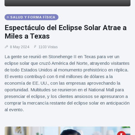
Geburtstag
Vistas
und tanzt
zu
SALUD Y FORMA FÍSICA
Mariachi-
Espectáculo del Eclipse Solar Atrae a
Band
Miles a Texas
8 May 2024
1103 Vistas
La gente se reunió en Stonehenge II en Texas para ver un
eclipse solar que cruzó América del Norte, atrayendo visitantes
de todo Estados Unidos al monumento prehistórico en réplica.
El evento contribuyó con 6 mil millones de dólares a la
economía de EE. UU., con las empresas aprovechando la
oportunidad. Multitudes se reunieron en el National Mall para
presenciar el eclipse, y los clientes ansiosos se apresuraron a
comprar la mercancía restante del eclipse solar en anticipación
al evento.