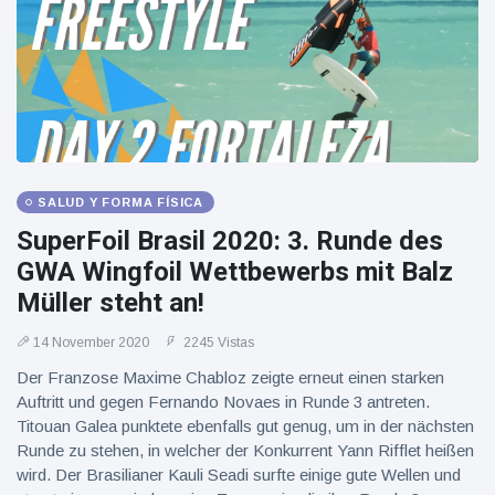
Geburtstag
Vistas
und tanzt
zu
Mariachi-
Band
SALUD Y FORMA FÍSICA
SuperFoil Brasil 2020: 3. Runde des
GWA Wingfoil Wettbewerbs mit Balz
Müller steht an!
14 November 2020
2245 Vistas
Der Franzose Maxime Chabloz zeigte erneut einen starken
Auftritt und gegen Fernando Novaes in Runde 3 antreten.
Titouan Galea punktete ebenfalls gut genug, um in der nächsten
Runde zu stehen, in welcher der Konkurrent Yann Rifflet heißen
wird. Der Brasilianer Kauli Seadi surfte einige gute Wellen und