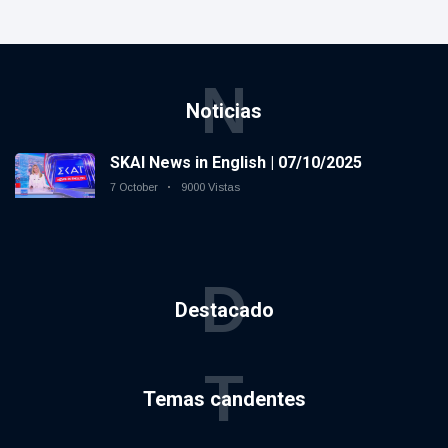
N
Noticias
SKAI News in English | 07/10/2025
7 October
9000 Vistas
D
Destacado
T
Temas candentes