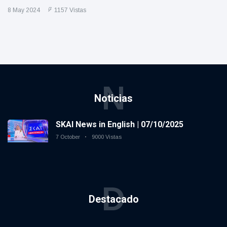
8 May 2024
1157 Vistas
N
Noticias
SKAI News in English | 07/10/2025
7 October
9000 Vistas
D
Destacado