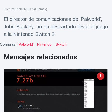
Salud y forma física
(73)
Fuente: BANG MEDIA (Glomex)
Viajes y Aventura
(77)
El director de comunicaciones de 'Palworld',
John Buckley, no ha descartado llevar el juego
Últimas noticias
a la Nintendo Switch 2.
Compras:
Palworld
Nintendo
Switch
SKAI News
in English |
Mensajes relacionados
07/10/2025
7 October
9000 Vistas
Halloween -
31 de
octubre!
8 May
7432
Vistas
Großmutter
feiert ihren
99.
8 May
1133