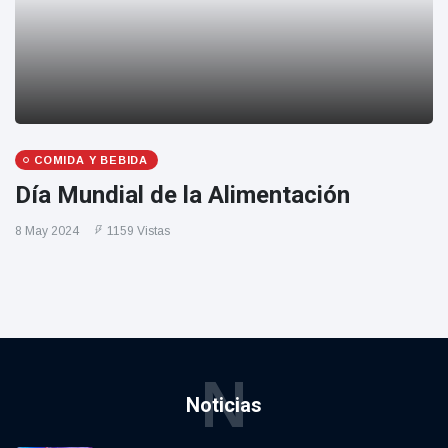
COMIDA Y BEBIDA
Día Mundial de la Alimentación
8 May 2024
1159 Vistas
N
Noticias