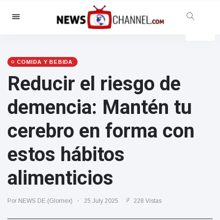
Categorías
Noticias
(4825)
Social y Diversión
(155)
COMIDA Y BEBIDA
Reducir el riesgo de
Cine y TV
(81)
Deporte
(237)
demencia: Mantén tu
Celebridades
(13938)
cerebro en forma con
Moda y Belleza
(122)
Coches y Motor
(5997)
estos hábitos
Comida y bebida
(79)
alimenticios
Juegos
(160)
Estilo de vida y Docu-
Por NEWS.DE (Glomex)
25 July 2025
228 Vistas
entretenimiento
(121)