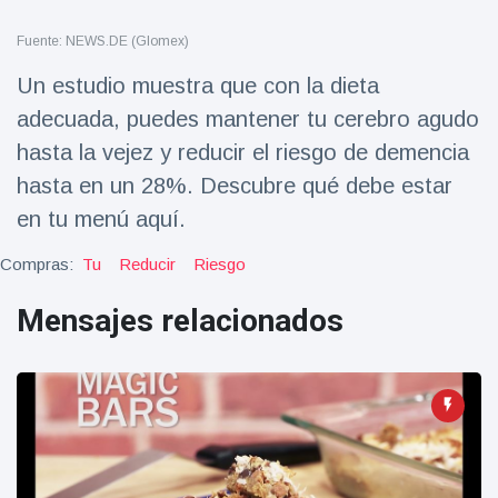
Salud y forma física
(73)
Fuente: NEWS.DE (Glomex)
Viajes y Aventura
(77)
Un estudio muestra que con la dieta
adecuada, puedes mantener tu cerebro agudo
Últimas noticias
hasta la vejez y reducir el riesgo de demencia
hasta en un 28%. Descubre qué debe estar
SKAI News
en tu menú aquí.
in English |
07/10/2025
7 October
Compras:
Tu
Reducir
Riesgo
9000 Vistas
Mensajes relacionados
Halloween -
31 de
octubre!
8 May
7432
Vistas
Großmutter
feiert ihren
99.
8 May
1133