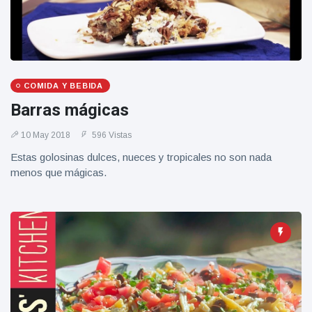
Geburtstag
Vistas
und tanzt
zu
Mariachi-
Band
COMIDA Y BEBIDA
Barras mágicas
10 May 2018
596 Vistas
Estas golosinas dulces, nueces y tropicales no son nada
menos que mágicas.