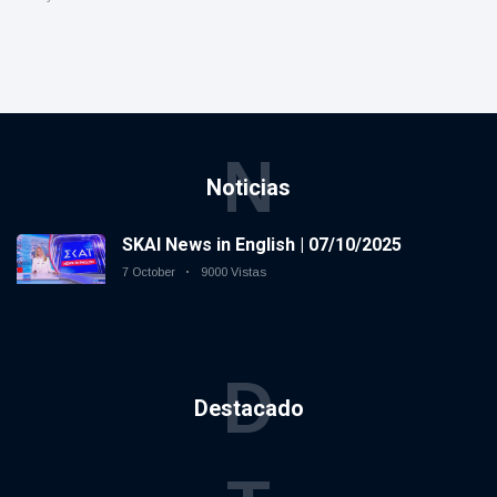
N
Noticias
SKAI News in English | 07/10/2025
7 October
9000 Vistas
D
Destacado