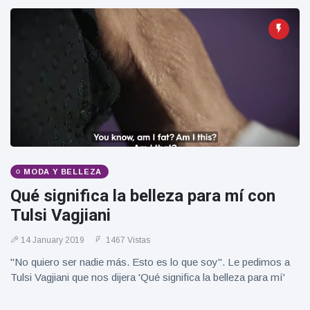
Geburtstag
Vistas
und tanzt
zu
Mariachi-
Band
MODA Y BELLEZA
Qué significa la belleza para mí con
Tulsi Vagjiani
14 January 2019
1467 Vistas
"No quiero ser nadie más. Esto es lo que soy". Le pedimos a
Tulsi Vagjiani que nos dijera 'Qué significa la belleza para mí'