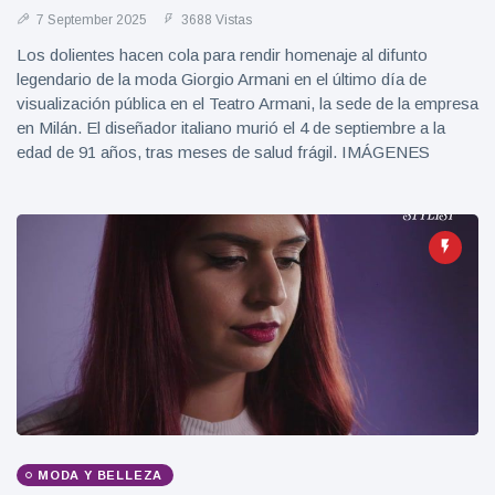
Geburtstag
Vistas
7 September 2025
3688 Vistas
und tanzt
Los dolientes hacen cola para rendir homenaje al difunto
zu
Mariachi-
legendario de la moda Giorgio Armani en el último día de
Band
visualización pública en el Teatro Armani, la sede de la empresa
en Milán. El diseñador italiano murió el 4 de septiembre a la
edad de 91 años, tras meses de salud frágil. IMÁGENES
MODA Y BELLEZA