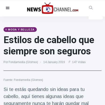
Categorías
Noticias
(4825)
Social y Diversión
(155)
MODA Y BELLEZA
Estilos de cabello que
Cine y TV
(81)
Deporte
(237)
siempre son seguros
Celebridades
(13938)
Moda y Belleza
(122)
Por Fondamedia (Glomex)
14 January 2019
147 Vistas
Coches y Motor
(5997)
Comida y bebida
(79)
Fuente: Fondamedia (Glomex)
Juegos
(160)
Si te estás quedando sin ideas para tu
Estilo de vida y Docu-
cabello, aquí tienes algunas ideas que
entretenimiento
(121)
seguramente nunca te harán quedar mal