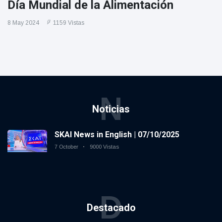
Día Mundial de la Alimentación
8 May 2024
1159 Vistas
N
Noticias
SKAI News in English | 07/10/2025
7 October
9000 Vistas
D
Destacado