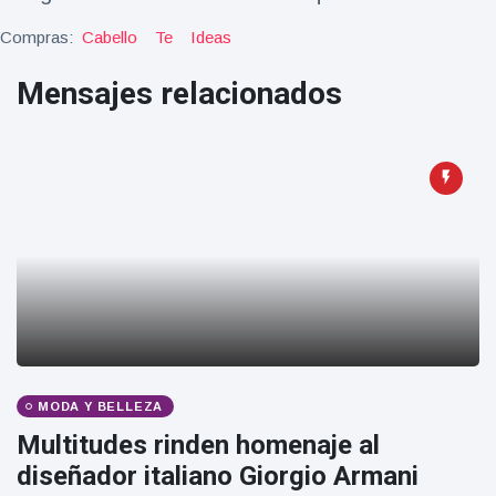
Salud y forma física
(73)
Compras:
Cabello
Te
Ideas
Viajes y Aventura
(77)
Mensajes relacionados
Últimas noticias
SKAI News
in English |
07/10/2025
7 October
9000 Vistas
Halloween -
31 de
octubre!
8 May
7432
Vistas
MODA Y BELLEZA
Multitudes rinden homenaje al
Großmutter
feiert ihren
diseñador italiano Giorgio Armani
99.
8 May
1133