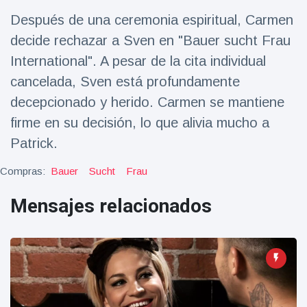
Salud y forma física
(73)
Después de una ceremonia espiritual, Carmen
Viajes y Aventura
(77)
decide rechazar a Sven en "Bauer sucht Frau
International". A pesar de la cita individual
cancelada, Sven está profundamente
Últimas noticias
decepcionado y herido. Carmen se mantiene
firme en su decisión, lo que alivia mucho a
SKAI News
in English |
Patrick.
07/10/2025
7 October
9000 Vistas
Compras:
Bauer
Sucht
Frau
Mensajes relacionados
Halloween -
31 de
octubre!
8 May
7432
Vistas
Großmutter
feiert ihren
99.
8 May
1133