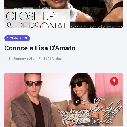
Geburtstag
Vistas
und tanzt
zu
Mariachi-
Band
CINE Y TV
Conoce a Lisa D'Amato
14 January 2018
1643 Vistas