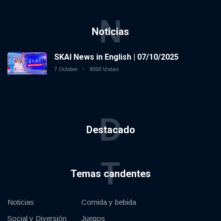
N
Noticias
SKAI News in English | 07/10/2025
7 October
9000 Vistas
D
Destacado
T
Temas candentes
Noticias
Comida y bebida
Social y Diversión
Juegos