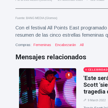
Salud y forma física
(73)
Viajes y Aventura
(77)
Fuente: BANG MEDIA (Glomex)
Con el festival All Points East programado
Últimas noticias
resumen de las cinco estrellas femeninas 
SKAI News
Compras:
Femeninas
Encabezarán
All
in English |
07/10/2025
Mensajes relacionados
7 October
9000 Vistas
CELEBRIDAD
Halloween -
31 de
'Este ser
octubre!
8 May
7432
Scott 'si
Vistas
tragedia
Großmutter
9 March 2022
feiert ihren
99.
Travis Scott "s
8 May
1133