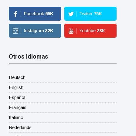
Facebook
65
K
Twitter
75
K
Instagram
32
K
Youtube
28
K
Otros idiomas
Deutsch
English
Español
Français
Italiano
Nederlands