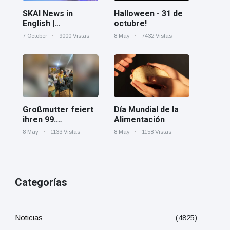
Halloween - 31 de
SKAI News in
octubre!
English |
07/10/2025
8 May
7432 Vistas
7 October
9000 Vistas
Día Mundial de la
Großmutter feiert
Alimentación
ihren 99.
Geburtstag und
8 May
1158 Vistas
8 May
1133 Vistas
tanzt zu Mariachi-
Band
Categorías
Noticias
(4825)