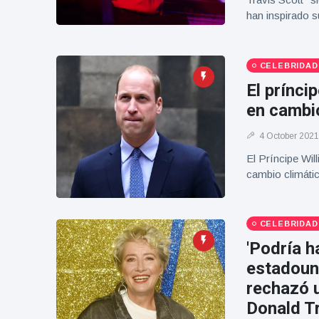
Geburtstag
Vistas
han inspirado s
und tanzt
zu
Mariachi-
Band
CELEBRIDAD
El prínci
en cambi
4 October 2021
El Príncipe Wil
cambio climáti
CELEBRIDAD
'Podría h
estadoun
rechazó u
Donald T