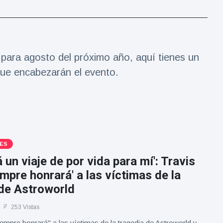
 para agosto del próximo año, aquí tienes un
que encabezarán el evento.
ES
á un viaje de por vida para mí': Travis
empre honrará' a las víctimas de la
 de Astroworld
253 Vistas
iempre honrará" a las víctimas de la tragedia de Astroworld y