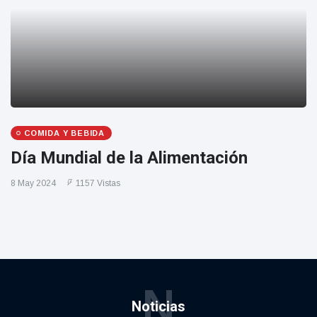
COMIDA Y BEBIDA
Día Mundial de la Alimentación
8 May 2024
1157 Vistas
N
Noticias