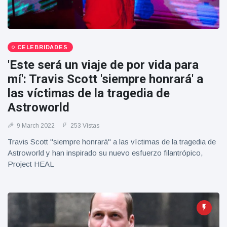
Geburtstag
Vistas
und tanzt
zu
Mariachi-
Band
CELEBRIDADES
'Este será un viaje de por vida para
mí': Travis Scott 'siempre honrará' a
las víctimas de la tragedia de
Astroworld
9 March 2022
253 Vistas
Travis Scott "siempre honrará" a las víctimas de la tragedia de
Astroworld y han inspirado su nuevo esfuerzo filantrópico,
Project HEAL