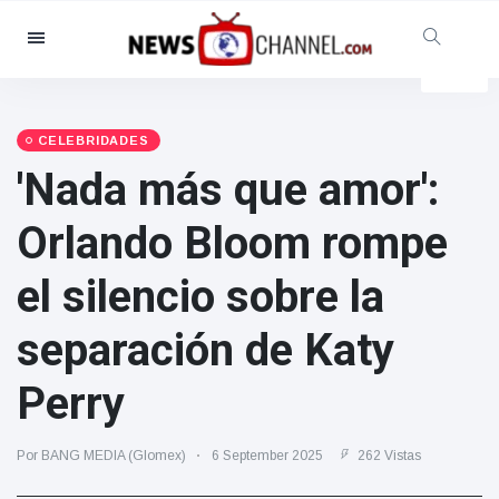
Categorías
Noticias
(4825)
Social y Diversión
(155)
CELEBRIDADES
'Nada más que amor':
Cine y TV
(81)
Deporte
(237)
Orlando Bloom rompe
Celebridades
(13938)
el silencio sobre la
Moda y Belleza
(122)
Coches y Motor
(5997)
separación de Katy
Comida y bebida
(79)
Perry
Juegos
(160)
Estilo de vida y Docu-
Por BANG MEDIA (Glomex)
6 September 2025
262 Vistas
entretenimiento
(121)