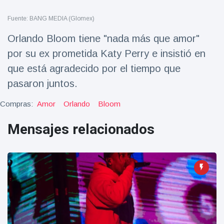
Salud y forma física
(73)
Fuente: BANG MEDIA (Glomex)
Viajes y Aventura
(77)
Orlando Bloom tiene "nada más que amor"
por su ex prometida Katy Perry e insistió en
Últimas noticias
que está agradecido por el tiempo que
pasaron juntos.
SKAI News
in English |
Compras:
Amor
Orlando
Bloom
07/10/2025
7 October
9000 Vistas
Mensajes relacionados
Halloween -
31 de
octubre!
8 May
7432
Vistas
Großmutter
feiert ihren
99.
8 May
1133