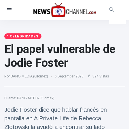
Categorías
Noticias
(4825)
Social y Diversión
(155)
CELEBRIDADES
El papel vulnerable de
Cine y TV
(81)
Deporte
(237)
Jodie Foster
Celebridades
(13938)
Moda y Belleza
(122)
Por BANG MEDIA (Glomex)
6 September 2025
324 Vistas
Coches y Motor
(5997)
Comida y bebida
(79)
Fuente: BANG MEDIA (Glomex)
Juegos
(160)
Jodie Foster dice que hablar francés en
Estilo de vida y Docu-
pantalla en A Private Life de Rebecca
entretenimiento
(121)
Zlotowski la ayudó a encontrar su lado