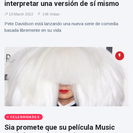
interpretar una versión de sí mismo
Geburtstag
Vistas
und tanzt
10 March 2022
zu
246 Vistas
Mariachi-
Pete Davidson está lanzando una nueva serie de comedia
Band
basada libremente en su vida
CELEBRIDADES
Sia promete que su película Music