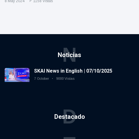
8 May 2024
1158 Vistas
N
Noticias
SKAI News in English | 07/10/2025
7 October
9000 Vistas
D
Destacado