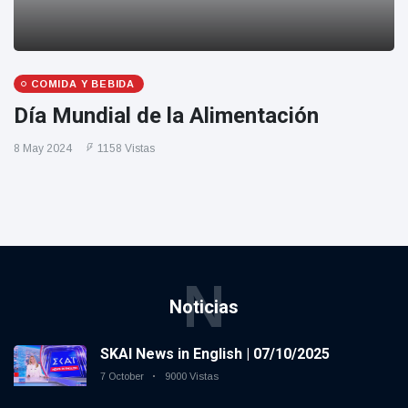
COMIDA Y BEBIDA
Día Mundial de la Alimentación
8 May 2024
1158 Vistas
N
Noticias
SKAI News in English | 07/10/2025
7 October
9000 Vistas