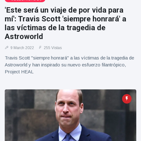
Geburtstag
Vistas
'Este será un viaje de por vida para
und tanzt
zu
mí': Travis Scott 'siempre honrará' a
Mariachi-
las víctimas de la tragedia de
Band
Astroworld
9 March 2022
255 Vistas
Travis Scott "siempre honrará" a las víctimas de la tragedia de
Astroworld y han inspirado su nuevo esfuerzo filantrópico,
Project HEAL