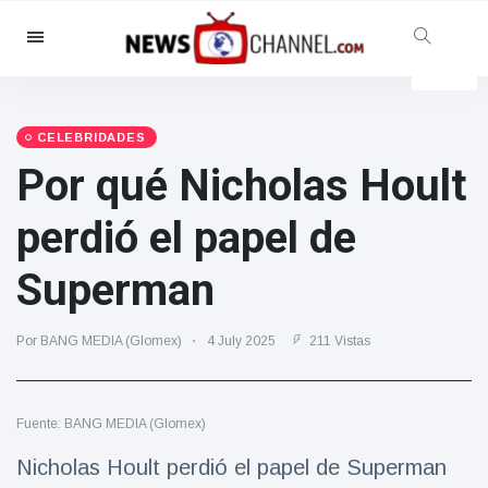
Categorías
Noticias
(4825)
Social y Diversión
(155)
CELEBRIDADES
Por qué Nicholas Hoult
Cine y TV
(81)
Deporte
(237)
perdió el papel de
Celebridades
(13938)
Superman
Moda y Belleza
(122)
Coches y Motor
(5997)
Por BANG MEDIA (Glomex)
4 July 2025
211 Vistas
Comida y bebida
(79)
Juegos
(160)
Fuente: BANG MEDIA (Glomex)
Estilo de vida y Docu-
entretenimiento
Nicholas Hoult perdió el papel de Superman
(121)