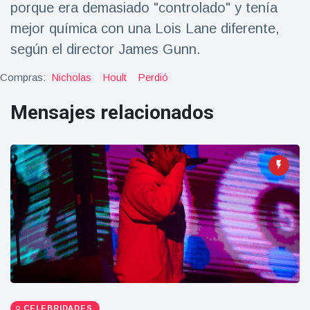
porque era demasiado "controlado" y tenía
Salud y forma física
(73)
mejor química con una Lois Lane diferente,
Viajes y Aventura
(77)
según el director James Gunn.
Compras:
Nicholas
Hoult
Perdió
Últimas noticias
Mensajes relacionados
SKAI News
in English |
07/10/2025
7 October
9000 Vistas
Halloween -
31 de
octubre!
8 May
7432
Vistas
Großmutter
feiert ihren
99.
CELEBRIDADES
8 May
1133