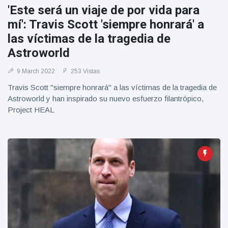
Geburtstag
Vistas
'Este será un viaje de por vida para
und tanzt
mí': Travis Scott 'siempre honrará' a
zu
Mariachi-
las víctimas de la tragedia de
Band
Astroworld
9 March 2022
253 Vistas
Travis Scott "siempre honrará" a las víctimas de la tragedia de
Astroworld y han inspirado su nuevo esfuerzo filantrópico,
Project HEAL