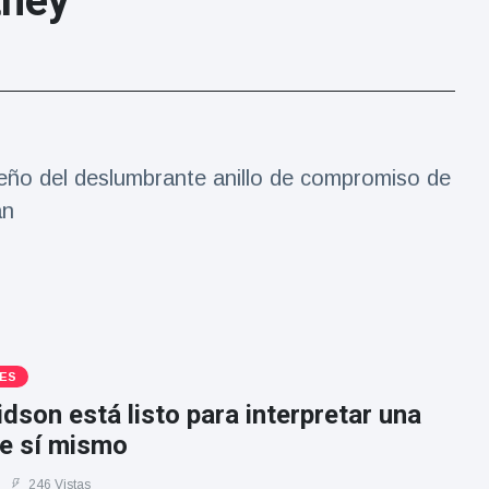
tney
iseño del deslumbrante anillo de compromiso de
an
ES
dson está listo para interpretar una
de sí mismo
246 Vistas