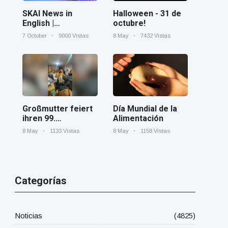
Halloween - 31 de
SKAI News in
octubre!
English |
07/10/2025
8 May
7432 Vistas
7 October
9000 Vistas
Día Mundial de la
Großmutter feiert
Alimentación
ihren 99.
Geburtstag und
8 May
1158 Vistas
8 May
1133 Vistas
tanzt zu Mariachi-
Band
Categorías
Noticias
(4825)