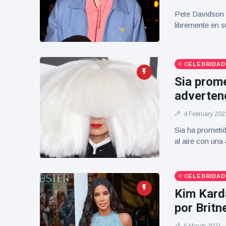
Geburtstag
Vistas
Pete Davidson 
und tanzt
libremente en s
zu
Mariachi-
Band
CELEBRIDAD
Sia prome
adverten
4 February 202
Sia ha prometid
al aire con una
CELEBRIDAD
Kim Kard
por Britn