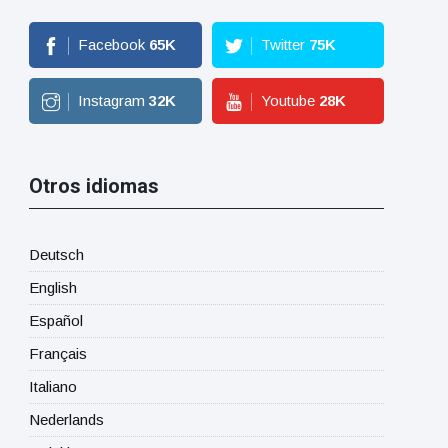
Facebook
65
K
Twitter
75
K
Instagram
32
K
Youtube
28
K
Otros idiomas
Deutsch
English
Español
Français
Italiano
Nederlands