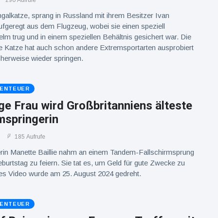
290 Aufrufe
galkatze, sprang in Russland mit ihrem Besitzer Ivan
fgeregt aus dem Flugzeug, wobei sie einen speziell
elm trug und in einem speziellen Behältnis gesichert war. Die
ge Katze hat auch schon andere Extremsportarten ausprobiert
cherweise wieder springen.
BENTEUER
ge Frau wird Großbritanniens älteste
mspringerin
185 Aufrufe
rin Manette Baillie nahm an einem Tandem-Fallschirmsprung
Geburtstag zu feiern. Sie tat es, um Geld für gute Zwecke zu
s Video wurde am 25. August 2024 gedreht.
BENTEUER