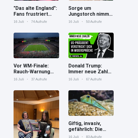
"Das alte England":
Sorge um
Fans frustriert
Jungstorch nimmt
nach WM-Aus
glückliche
16 Juli
74 Aufrufe
16 Juli
50 Aufrufe
Wendung
Vor WM-Finale:
Donald Trump:
Rauch-Warnung
Immer neue Zahlen
und Hitze in New
– US-Präsident
16 Juli
37 Aufrufe
16 Juli
67 Aufrufe
York
verstrickt sich in
Widersprüche
Giftig, invasiv,
gefährlich: Die
Spaßverderber im
16 Juli
83 Aufrufe