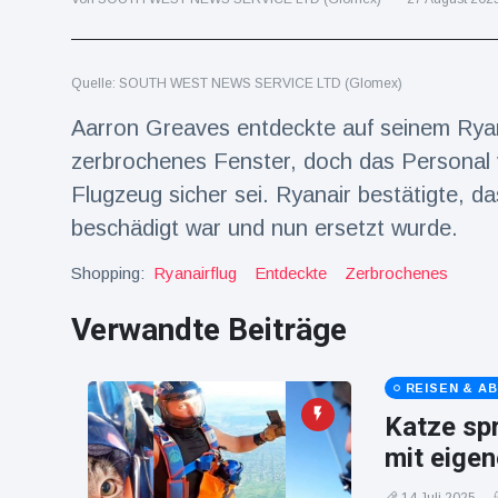
Reisen & Abenteuer
(2252)
Quelle: SOUTH WEST NEWS SERVICE LTD (Glomex)
Neueste
Aarron Greaves entdeckte auf seinem Ryan
Nachrichten
zerbrochenes Fenster, doch das Personal 
Flugzeug sicher sei. Ryanair bestätigte, 
"Das alte
beschädigt war und nun ersetzt wurde.
England":
Fans
16 Juli
74
frustriert
Aufrufe
Shopping:
Ryanairflug
Entdeckte
Zerbrochenes
nach WM-
Aus
Verwandte Beiträge
Sorge um
Jungstorch
nimmt
16 Juli
50
glückliche
REISEN & A
Aufrufe
Wendung
Katze spr
Vor WM-
mit eige
Finale:
Rauch-