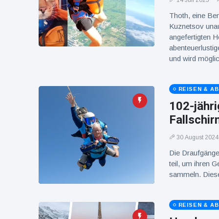
14 Juli 2025
16 Juli
37
Warnung
Aufrufe
Thoth, eine Ben
und Hitze
in New
Kuznetsov unau
York
angefertigten H
abenteuerlusti
und wird mögli
REISEN & A
102-jähri
Fallschir
30 August 2024
Die Draufgänge
teil, um ihren 
sammeln. Diese
REISEN & A