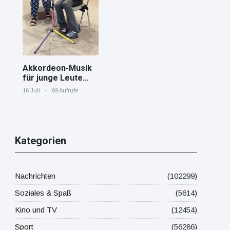
Mittelmeer!
Akkordeon-Musik
für junge Leute
Jana von den
16 Juli
69 Aufrufe
"Tastenskillern"
der Harmonika-
Vereinigung
Gaggenau zeigt,
wie "jung" das
Kategorien
Instrument sein
kann.
Nachrichten
(102299)
Soziales & Spaß
(5614)
Kino und TV
(12454)
Sport
(56286)