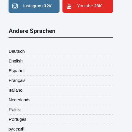
Instagram
32
K
Youtube
28
K
Andere Sprachen
Deutsch
English
Español
Français
Italiano
Nederlands
Polski
Portugês
русский